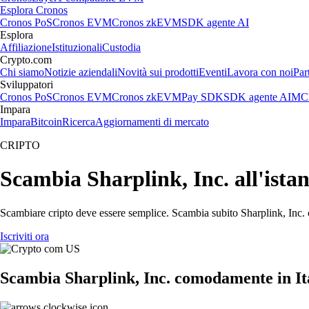
Esplora Cronos
Cronos PoS
Cronos EVM
Cronos zkEVM
SDK agente AI
Esplora
Affiliazione
Istituzionali
Custodia
Crypto.com
Chi siamo
Notizie aziendali
Novità sui prodotti
Eventi
Lavora con noi
Par
Sviluppatori
Cronos PoS
Cronos EVM
Cronos zkEVM
Pay SDK
SDK agente AI
MCP
Impara
Impara
Bitcoin
Ricerca
Aggiornamenti di mercato
CRIPTO
Scambia Sharplink, Inc. all'istant
Scambiare cripto deve essere semplice. Scambia subito Sharplink, Inc. c
Iscriviti ora
Scambia Sharplink, Inc. comodamente in It