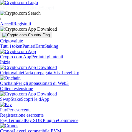
Mercati
Privati
Aziende
Scopri
/
Accedi
Registrati
Criptovalute
Tutti i token
Panieri
Earn
Staking
Crypto.com App
Per tutti gli utenti
Inizia
Criptovalute
Carta prepagata Visa
Level Up
Onchain
Per gli appassionati di Web3
Ottieni estensione
Swap
Stake
Scopri le dApp
Pay
Per esercenti
Registrazione esercente
Pay Terminal
Pay SDK
Plugin eCommerce
Cronos
Layer1 compatibile EVM