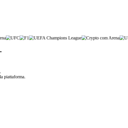
.
.
la piattaforma.