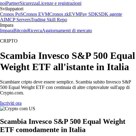
noi
Partner
Sicurezza
Licenze e registrazioni
Sviluppatori
Cronos PoS
Cronos EVM
Cronos zkEVM
Pay SDK
SDK agente
AI
MCP Servers
Trading Skill Repo
Impara
Impara
Bitcoin
Ricerca
Aggiornamenti di mercato
CRIPTO
Scambia Invesco S&P 500 Equal
Weight ETF all'istante in Italia
Scambiare cripto deve essere semplice. Scambia subito Invesco S&P
500 Equal Weight ETF con centinaia di altre criptovalute sull'app di
Crypto.com.
Iscriviti ora
Scambia Invesco S&P 500 Equal Weight
ETF comodamente in Italia