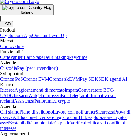
Italiano
|
USD
Prodotti
Crypto.com App
Onchain
Level Up
Mercati
Criptovalute
Funzionalità
Carte
Panieri
Earn
Stake
DeFi Staking
Pay
Prime
Aziende
Custodia
Pay (per i rivenditori)
Sviluppatori
Cronos PoS
Cronos EVM
Cronos zkEVM
Pay SDK
SDK agenti AI
Risorse
Ricerca
Aggiornamenti di mercato
Impara
Convertitore BTC/
USD
Glossario
Widget di prezzo
Bot Telegram
Informativa sui
reclami
Assistenza
Panoramica crypto
Azienda
Chi siamo
Piano di sviluppo
Lavora con noi
Partner
Sicurezza
Prova di
riserva
Affiliazione
Licenze e registrazioni
Hub esplorazione crypto-
asset
Sostenibilità ambientale
Capitale
Verifica
Politica sui conflitti di
interesse
Aggiornamenti