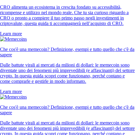
CRO alimenta un ecosistema in crescita fondato su accessibilità,
ricompense e utilizzo nel mondo reale. Che tu sia curioso riguardo a
CRO o pronto a compiere il tuo primo passo negli investimenti in
criptovalute, questa guida ti accompagnerà nell’acquisto di CRO.
Learn more
Che cos'è una memecoin? Definizione, esempi e tutto quello che c'è da
sapere
Dalle battute virali ai mercati da milioni di dollari: le memecoin sono
diventate uno dei fenomeni più imprevedibili (e affascinanti) del settore
crypto. In questa guida scopri come funzionano, perché contano e
come comprarle e gestirle in modo informato.
Learn more
Che cos'è una memecoin? Definizione, esempi e tutto quello che c'è da
sapere
Dalle battute virali ai mercati da milioni di dollari: le memecoin sono
diventate uno dei fenomeni più imprevedibili (e affascinanti) del settore
crypto. In questa guida scopri come funzionano, perché contano e