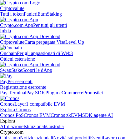
Criptovalute
Tutti i token
Panieri
Earn
Staking
Crypto.com App
Per tutti gli utenti
Inizia
Criptovalute
Carta prepagata Visa
Level Up
Onchain
Per gli appassionati di Web3
Ottieni estensione
Swap
Stake
Scopri le dApp
Pay
Per esercenti
Registrazione esercente
Pay Terminal
Pay SDK
Plugin eCommerce
Pronostici
Cronos
Layer1 compatibile EVM
Esplora Cronos
Cronos PoS
Cronos EVM
Cronos zkEVM
SDK agente AI
Esplora
Affiliazione
Istituzionali
Custodia
Crypto.com
Chi siamo
Notizie aziendali
Novità sui prodotti
Eventi
Lavora con