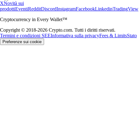
X
Novità sui
prodotti
Eventi
Reddit
Discord
Instagram
Facebook
Linkedin
TradingView
Cryptocurrency in Every Wallet™
Copyright © 2018-2026 Crypto.com. Tutti i diritti riservati.
Termini e condizioni SEE
Informativa sulla privacy
Fees & Limits
Stato
Preferenze sui cookie