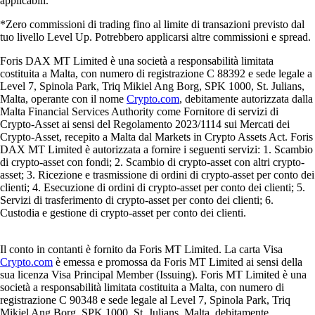
applicabili.
*Zero commissioni di trading fino al limite di transazioni previsto dal
tuo livello Level Up. Potrebbero applicarsi altre commissioni e spread.
Foris DAX MT Limited è una società a responsabilità limitata
costituita a Malta, con numero di registrazione C 88392 e sede legale a
Level 7, Spinola Park, Triq Mikiel Ang Borg, SPK 1000, St. Julians,
Malta, operante con il nome
Crypto.com
, debitamente autorizzata dalla
Malta Financial Services Authority come Fornitore di servizi di
Crypto-Asset ai sensi del Regolamento 2023/1114 sui Mercati dei
Crypto-Asset, recepito a Malta dal Markets in Crypto Assets Act. Foris
DAX MT Limited è autorizzata a fornire i seguenti servizi: 1. Scambio
di crypto-asset con fondi; 2. Scambio di crypto-asset con altri crypto-
asset; 3. Ricezione e trasmissione di ordini di crypto-asset per conto dei
clienti; 4. Esecuzione di ordini di crypto-asset per conto dei clienti; 5.
Servizi di trasferimento di crypto-asset per conto dei clienti; 6.
Custodia e gestione di crypto-asset per conto dei clienti.
Il conto in contanti è fornito da Foris MT Limited. La carta Visa
Crypto.com
è emessa e promossa da Foris MT Limited ai sensi della
sua licenza Visa Principal Member (Issuing). Foris MT Limited è una
società a responsabilità limitata costituita a Malta, con numero di
registrazione C 90348 e sede legale al Level 7, Spinola Park, Triq
Mikiel Ang Borg, SPK 1000, St. Julians, Malta, debitamente