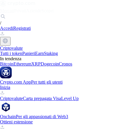
Mercati
Privati
Aziende
Scopri
/
Accedi
Registrati
Criptovalute
Tutti i token
Panieri
Earn
Staking
In tendenza
Bitcoin
Ethereum
XRP
Dogecoin
Cronos
Crypto.com App
Per tutti gli utenti
Inizia
Criptovalute
Carta prepagata Visa
Level Up
Onchain
Per gli appassionati di Web3
Ottieni estensione