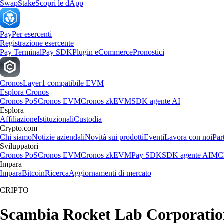
Swap
Stake
Scopri le dApp
Pay
Per esercenti
Registrazione esercente
Pay Terminal
Pay SDK
Plugin eCommerce
Pronostici
Cronos
Layer1 compatibile EVM
Esplora Cronos
Cronos PoS
Cronos EVM
Cronos zkEVM
SDK agente AI
Esplora
Affiliazione
Istituzionali
Custodia
Crypto.com
Chi siamo
Notizie aziendali
Novità sui prodotti
Eventi
Lavora con noi
Par
Sviluppatori
Cronos PoS
Cronos EVM
Cronos zkEVM
Pay SDK
SDK agente AI
MCP
Impara
Impara
Bitcoin
Ricerca
Aggiornamenti di mercato
CRIPTO
Scambia Rocket Lab Corporation a