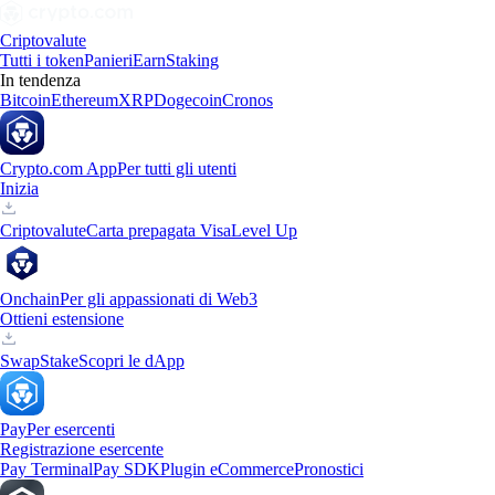
Criptovalute
Tutti i token
Panieri
Earn
Staking
In tendenza
Bitcoin
Ethereum
XRP
Dogecoin
Cronos
Crypto.com App
Per tutti gli utenti
Inizia
Criptovalute
Carta prepagata Visa
Level Up
Onchain
Per gli appassionati di Web3
Ottieni estensione
Swap
Stake
Scopri le dApp
Pay
Per esercenti
Registrazione esercente
Pay Terminal
Pay SDK
Plugin eCommerce
Pronostici