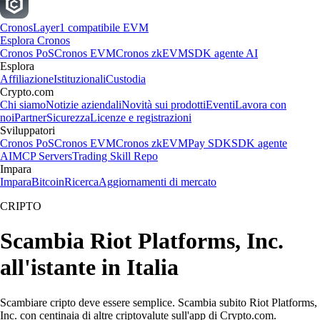
Cronos
Layer1 compatibile EVM
Esplora Cronos
Cronos PoS
Cronos EVM
Cronos zkEVM
SDK agente AI
Esplora
Affiliazione
Istituzionali
Custodia
Crypto.com
Chi siamo
Notizie aziendali
Novità sui prodotti
Eventi
Lavora con
noi
Partner
Sicurezza
Licenze e registrazioni
Sviluppatori
Cronos PoS
Cronos EVM
Cronos zkEVM
Pay SDK
SDK agente
AI
MCP Servers
Trading Skill Repo
Impara
Impara
Bitcoin
Ricerca
Aggiornamenti di mercato
CRIPTO
Scambia Riot Platforms, Inc.
all'istante in Italia
Scambiare cripto deve essere semplice. Scambia subito Riot Platforms,
Inc. con centinaia di altre criptovalute sull'app di Crypto.com.