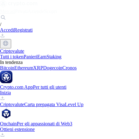
Mercati
Privati
Aziende
Scopri
/
Accedi
Registrati
Criptovalute
Tutti i token
Panieri
Earn
Staking
In tendenza
Bitcoin
Ethereum
XRP
Dogecoin
Cronos
Crypto.com App
Per tutti gli utenti
Inizia
Criptovalute
Carta prepagata Visa
Level Up
Onchain
Per gli appassionati di Web3
Ottieni estensione