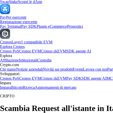
Swap
Stake
Scopri le dApp
Pay
Per esercenti
Registrazione esercente
Pay Terminal
Pay SDK
Plugin eCommerce
Pronostici
Cronos
Layer1 compatibile EVM
Esplora Cronos
Cronos PoS
Cronos EVM
Cronos zkEVM
SDK agente AI
Esplora
Affiliazione
Istituzionali
Custodia
Crypto.com
Chi siamo
Notizie aziendali
Novità sui prodotti
Eventi
Lavora con noi
Par
Sviluppatori
Cronos PoS
Cronos EVM
Cronos zkEVM
Pay SDK
SDK agente AI
MCP
Impara
Impara
Bitcoin
Ricerca
Aggiornamenti di mercato
CRIPTO
Scambia Request all'istante in It