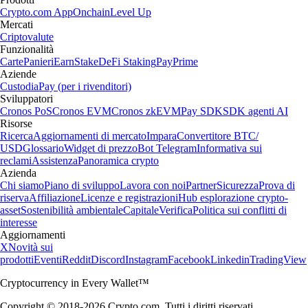
Crypto.com App
Onchain
Level Up
Mercati
Criptovalute
Funzionalità
Carte
Panieri
Earn
Stake
DeFi Staking
Pay
Prime
Aziende
Custodia
Pay (per i rivenditori)
Sviluppatori
Cronos PoS
Cronos EVM
Cronos zkEVM
Pay SDK
SDK agenti AI
Risorse
Ricerca
Aggiornamenti di mercato
Impara
Convertitore BTC/
USD
Glossario
Widget di prezzo
Bot Telegram
Informativa sui
reclami
Assistenza
Panoramica crypto
Azienda
Chi siamo
Piano di sviluppo
Lavora con noi
Partner
Sicurezza
Prova di
riserva
Affiliazione
Licenze e registrazioni
Hub esplorazione crypto-
asset
Sostenibilità ambientale
Capitale
Verifica
Politica sui conflitti di
interesse
Aggiornamenti
X
Novità sui
prodotti
Eventi
Reddit
Discord
Instagram
Facebook
Linkedin
TradingView
Cryptocurrency in Every Wallet™
Copyright © 2018-2026 Crypto.com. Tutti i diritti riservati.