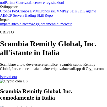
noi
Partner
Sicurezza
Licenze e registrazioni
Sviluppatori
Cronos PoS
Cronos EVM
Cronos zkEVM
Pay SDK
SDK agente
AI
MCP Servers
Trading Skill Repo
Impara
Impara
Bitcoin
Ricerca
Aggiornamenti di mercato
CRIPTO
Scambia Remitly Global, Inc.
all'istante in Italia
Scambiare cripto deve essere semplice. Scambia subito Remitly
Global, Inc. con centinaia di altre criptovalute sull'app di Crypto.com.
Iscriviti ora
Scambia Remitly Global, Inc.
comodamente in Italia