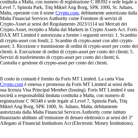
costituita a Malta, con numero di registrazione C 88392 e sede legale a
Level 7, Spinola Park, Triq Mikiel Ang Borg, SPK 1000, St. Julians,
Malta, operante con il nome
Crypto.com
, debitamente autorizzata dalla
Malta Financial Services Authority come Fornitore di servizi di
Crypto-Asset ai sensi del Regolamento 2023/1114 sui Mercati dei
Crypto-Asset, recepito a Malta dal Markets in Crypto Assets Act. Foris
DAX MT Limited è autorizzata a fornire i seguenti servizi: 1. Scambio
di crypto-asset con fondi; 2. Scambio di crypto-asset con altri crypto-
asset; 3. Ricezione e trasmissione di ordini di crypto-asset per conto dei
clienti; 4. Esecuzione di ordini di crypto-asset per conto dei clienti; 5.
Servizi di trasferimento di crypto-asset per conto dei clienti; 6.
Custodia e gestione di crypto-asset per conto dei clienti.
Il conto in contanti è fornito da Foris MT Limited. La carta Visa
Crypto.com
è emessa e promossa da Foris MT Limited ai sensi della
sua licenza Visa Principal Member (Issuing). Foris MT Limited è una
società a responsabilità limitata costituita a Malta, con numero di
registrazione C 90348 e sede legale al Level 7, Spinola Park, Triq
Mikiel Ang Borg, SPK 1000, St. Julians, Malta, debitamente
autorizzata dalla Malta Financial Services Authority come istituto
finanziario abilitato all’emissione di denaro elettronico ai sensi del 3°
Allegato al Financial Institutions Act (Electronic Money Institutions).