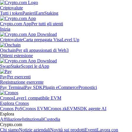
Criptovalute
Tutti i token
Panieri
Earn
Staking
Crypto.com App
Per tutti gli utenti
Inizia
Criptovalute
Carta prepagata Visa
Level Up
Onchain
Per gli appassionati di Web3
Ottieni estensione
Swap
Stake
Scopri le dApp
Pay
Per esercenti
Registrazione esercente
Pay Terminal
Pay SDK
Plugin eCommerce
Pronostici
Cronos
Layer1 compatibile EVM
Esplora Cronos
Cronos PoS
Cronos EVM
Cronos zkEVM
SDK agente AI
Esplora
Affiliazione
Istituzionali
Custodia
Crypto.com
Chi siamo
Notizie aziendali
Novità sui prodotti
Eventi
Lavora con