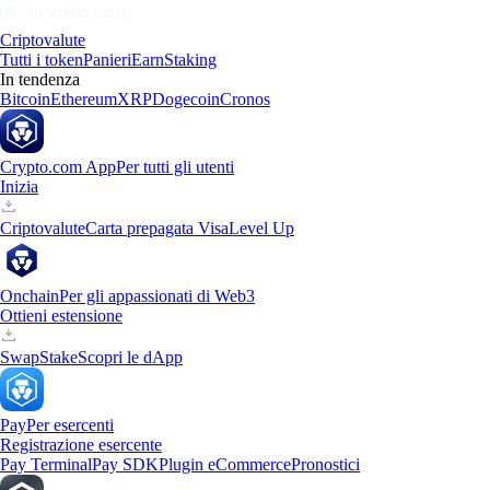
Criptovalute
Tutti i token
Panieri
Earn
Staking
In tendenza
Bitcoin
Ethereum
XRP
Dogecoin
Cronos
Crypto.com App
Per tutti gli utenti
Inizia
Criptovalute
Carta prepagata Visa
Level Up
Onchain
Per gli appassionati di Web3
Ottieni estensione
Swap
Stake
Scopri le dApp
Pay
Per esercenti
Registrazione esercente
Pay Terminal
Pay SDK
Plugin eCommerce
Pronostici