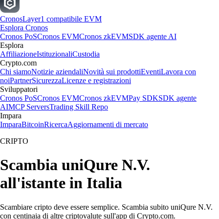
Cronos
Layer1 compatibile EVM
Esplora Cronos
Cronos PoS
Cronos EVM
Cronos zkEVM
SDK agente AI
Esplora
Affiliazione
Istituzionali
Custodia
Crypto.com
Chi siamo
Notizie aziendali
Novità sui prodotti
Eventi
Lavora con
noi
Partner
Sicurezza
Licenze e registrazioni
Sviluppatori
Cronos PoS
Cronos EVM
Cronos zkEVM
Pay SDK
SDK agente
AI
MCP Servers
Trading Skill Repo
Impara
Impara
Bitcoin
Ricerca
Aggiornamenti di mercato
CRIPTO
Scambia uniQure N.V.
all'istante in Italia
Scambiare cripto deve essere semplice. Scambia subito uniQure N.V.
con centinaia di altre criptovalute sull'app di Crypto.com.