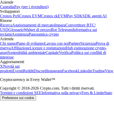
Aziende
Custodia
Pay (per i rivenditori)
Sviluppatori
Cronos PoS
Cronos EVM
Cronos zkEVM
Pay SDK
SDK agenti AI
Risorse
Ricerca
Aggiornamenti di mercato
Impara
Convertitore BTC/
USD
Glossario
Widget di prezzo
Bot Telegram
Informativa sui
reclami
Assistenza
Panoramica crypto
Azienda
Chi siamo
Piano di sviluppo
Lavora con noi
Partner
Sicurezza
Prova di
riserva
Affiliazione
Licenze e registrazioni
Hub esplorazione crypto-
asset
Sostenibilità ambientale
Capitale
Verifica
Politica sui conflitti di
interesse
Aggiornamenti
X
Novità sui
prodotti
Eventi
Reddit
Discord
Instagram
Facebook
Linkedin
TradingView
Cryptocurrency in Every Wallet™
Copyright © 2018-2026 Crypto.com. Tutti i diritti riservati.
Termini e condizioni SEE
Informativa sulla privacy
Fees & Limits
Stato
Preferenze sui cookie