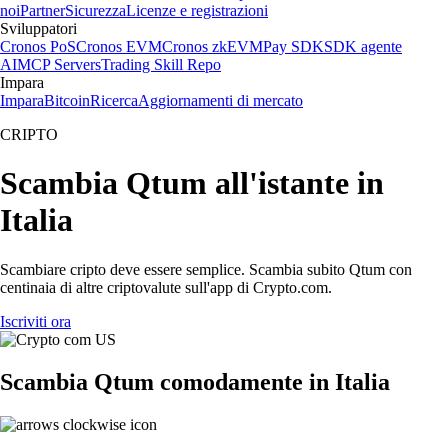
noi
Partner
Sicurezza
Licenze e registrazioni
Sviluppatori
Cronos PoS
Cronos EVM
Cronos zkEVM
Pay SDK
SDK agente
AI
MCP Servers
Trading Skill Repo
Impara
Impara
Bitcoin
Ricerca
Aggiornamenti di mercato
CRIPTO
Scambia Qtum all'istante in
Italia
Scambiare cripto deve essere semplice. Scambia subito Qtum con
centinaia di altre criptovalute sull'app di Crypto.com.
Iscriviti ora
Scambia Qtum comodamente in Italia