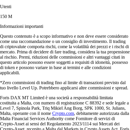
Utenti
150 M
Informazioni importanti
Questo contenuto è a scopo informativo e non deve essere considerato
come una raccomandazione o un consiglio di investimento. Il trading
di criptovalute comporta rischi, come la volatilità dei prezzi e i rischi di
mercato. Prima di decidere di fare trading, considera la tua propensione
al rischio. Premi, riduzioni delle commissioni e altri vantaggi citati in
questo articolo possono essere soggetti a requisiti di idoneità, possesso
di token e possono variare in base ai termini e alle condizioni
applicabili.
*Zero commissioni di trading fino al limite di transazioni previsto dal
tuo livello Level Up. Potrebbero applicarsi altre commissioni e spread.
Foris DAX MT Limited è una società a responsabilità limitata
costituita a Malta, con numero di registrazione C 88392 e sede legale a
Level 7, Spinola Park, Triq Mikiel Ang Borg, SPK 1000, St. Julians,
Malta, operante con il nome
Crypto.com
, debitamente autorizzata dalla
Malta Financial Services Authority come Fornitore di servizi di
Crypto-Asset ai sensi del Regolamento 2023/1114 sui Mercati dei
Crypto-Asset, recepito a Malta dal Markets in Crypto Assets Act. Foris