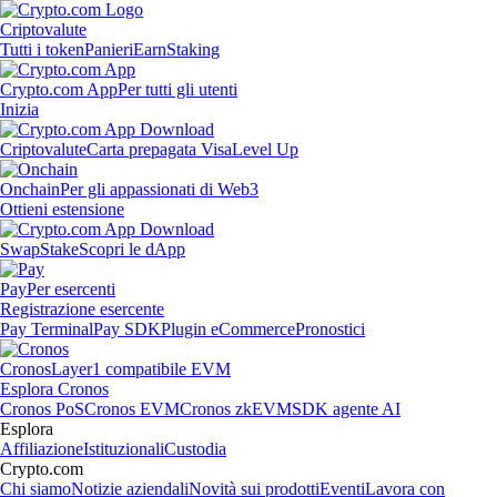
Criptovalute
Tutti i token
Panieri
Earn
Staking
Crypto.com App
Per tutti gli utenti
Inizia
Criptovalute
Carta prepagata Visa
Level Up
Onchain
Per gli appassionati di Web3
Ottieni estensione
Swap
Stake
Scopri le dApp
Pay
Per esercenti
Registrazione esercente
Pay Terminal
Pay SDK
Plugin eCommerce
Pronostici
Cronos
Layer1 compatibile EVM
Esplora Cronos
Cronos PoS
Cronos EVM
Cronos zkEVM
SDK agente AI
Esplora
Affiliazione
Istituzionali
Custodia
Crypto.com
Chi siamo
Notizie aziendali
Novità sui prodotti
Eventi
Lavora con