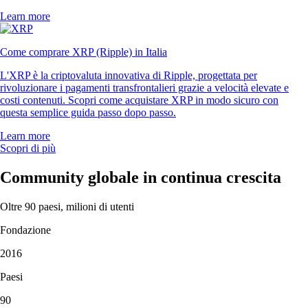
Learn more
Come comprare XRP (Ripple) in Italia
L'XRP è la criptovaluta innovativa di Ripple, progettata per
rivoluzionare i pagamenti transfrontalieri grazie a velocità elevate e
costi contenuti. Scopri come acquistare XRP in modo sicuro con
questa semplice guida passo dopo passo.
Learn more
Scopri di più
Community globale in continua crescita
Oltre 90 paesi, milioni di utenti
Fondazione
2016
Paesi
90