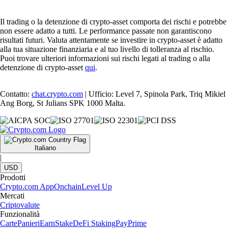
Il trading o la detenzione di crypto-asset comporta dei rischi e potrebbe
non essere adatto a tutti. Le performance passate non garantiscono
risultati futuri. Valuta attentamente se investire in crypto-asset è adatto
alla tua situazione finanziaria e al tuo livello di tolleranza al rischio.
Puoi trovare ulteriori informazioni sui rischi legati al trading o alla
detenzione di crypto-asset
qui
.
Contatto:
chat.crypto.com
| Ufficio: Level 7, Spinola Park, Triq Mikiel
Ang Borg, St Julians SPK 1000 Malta.
Italiano
|
USD
Prodotti
Crypto.com App
Onchain
Level Up
Mercati
Criptovalute
Funzionalità
Carte
Panieri
Earn
Stake
DeFi Staking
Pay
Prime