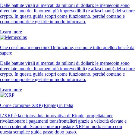
Dalle battute virali ai mercati da milioni di dollari: le memecoin sono
diventate uno dei fenomeni più imprevedibili (e affascinanti) del settore
crypto. In questa guida scopri come funzionano, perché contano e
come comprarle e gestirle in modo informato.
Learn more
Che cos'è una memecoin? Definizione, esempi e tutto quello che c'è da
sapere
Dalle battute virali ai mercati da milioni di dollari: le memecoin sono
diventate uno dei fenomeni più imprevedibili (e affascinanti) del settore
crypto. In questa guida scopri come funzionano, perché contano e
come comprarle e gestirle in modo informato.
Learn more
Come comprare XRP (Ripple) in Italia
L'XRP è la criptovaluta innovativa di Ripple, progettata per
rivoluzionare i pagamenti transfrontalieri grazie a velocità elevate e
costi contenuti. Scopri come acquistare XRP in modo sicuro con
questa semplice guida passo dopo passo.