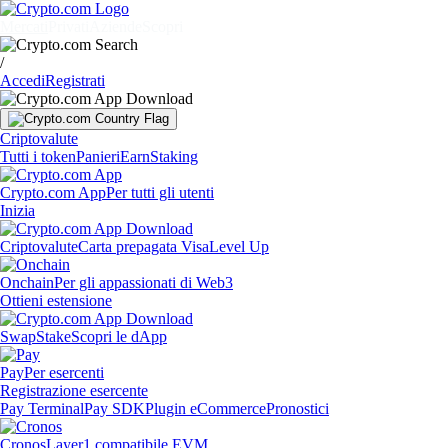
Mercati
Privati
Aziende
Scopri
/
Accedi
Registrati
Criptovalute
Tutti i token
Panieri
Earn
Staking
Crypto.com App
Per tutti gli utenti
Inizia
Criptovalute
Carta prepagata Visa
Level Up
Onchain
Per gli appassionati di Web3
Ottieni estensione
Swap
Stake
Scopri le dApp
Pay
Per esercenti
Registrazione esercente
Pay Terminal
Pay SDK
Plugin eCommerce
Pronostici
Cronos
Layer1 compatibile EVM