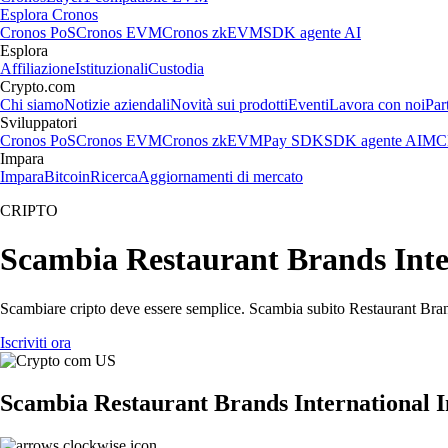
Esplora Cronos
Cronos PoS
Cronos EVM
Cronos zkEVM
SDK agente AI
Esplora
Affiliazione
Istituzionali
Custodia
Crypto.com
Chi siamo
Notizie aziendali
Novità sui prodotti
Eventi
Lavora con noi
Par
Sviluppatori
Cronos PoS
Cronos EVM
Cronos zkEVM
Pay SDK
SDK agente AI
MCP
Impara
Impara
Bitcoin
Ricerca
Aggiornamenti di mercato
CRIPTO
Scambia Restaurant Brands Interna
Scambiare cripto deve essere semplice. Scambia subito Restaurant Brands
Iscriviti ora
Scambia Restaurant Brands International I