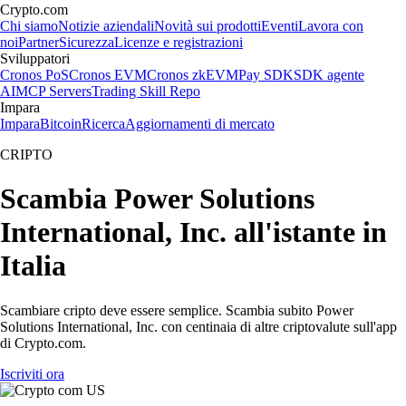
Crypto.com
Chi siamo
Notizie aziendali
Novità sui prodotti
Eventi
Lavora con
noi
Partner
Sicurezza
Licenze e registrazioni
Sviluppatori
Cronos PoS
Cronos EVM
Cronos zkEVM
Pay SDK
SDK agente
AI
MCP Servers
Trading Skill Repo
Impara
Impara
Bitcoin
Ricerca
Aggiornamenti di mercato
CRIPTO
Scambia Power Solutions
International, Inc. all'istante in
Italia
Scambiare cripto deve essere semplice. Scambia subito Power
Solutions International, Inc. con centinaia di altre criptovalute sull'app
di Crypto.com.
Iscriviti ora