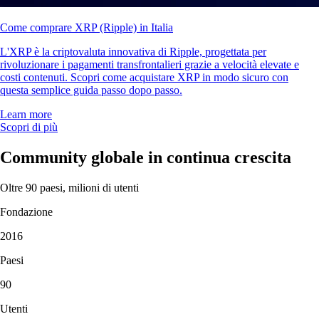
Come comprare XRP (Ripple) in Italia
L'XRP è la criptovaluta innovativa di Ripple, progettata per
rivoluzionare i pagamenti transfrontalieri grazie a velocità elevate e
costi contenuti. Scopri come acquistare XRP in modo sicuro con
questa semplice guida passo dopo passo.
Learn more
Scopri di più
Community globale in continua crescita
Oltre 90 paesi, milioni di utenti
Fondazione
2016
Paesi
90
Utenti