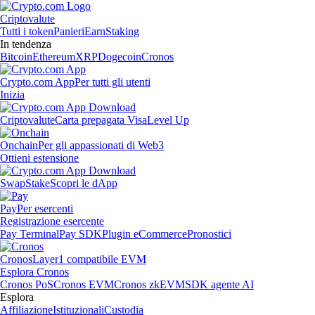
Criptovalute
Tutti i token
Panieri
Earn
Staking
In tendenza
Bitcoin
Ethereum
XRP
Dogecoin
Cronos
Crypto.com App
Per tutti gli utenti
Inizia
Criptovalute
Carta prepagata Visa
Level Up
Onchain
Per gli appassionati di Web3
Ottieni estensione
Swap
Stake
Scopri le dApp
Pay
Per esercenti
Registrazione esercente
Pay Terminal
Pay SDK
Plugin eCommerce
Pronostici
Cronos
Layer1 compatibile EVM
Esplora Cronos
Cronos PoS
Cronos EVM
Cronos zkEVM
SDK agente AI
Esplora
Affiliazione
Istituzionali
Custodia