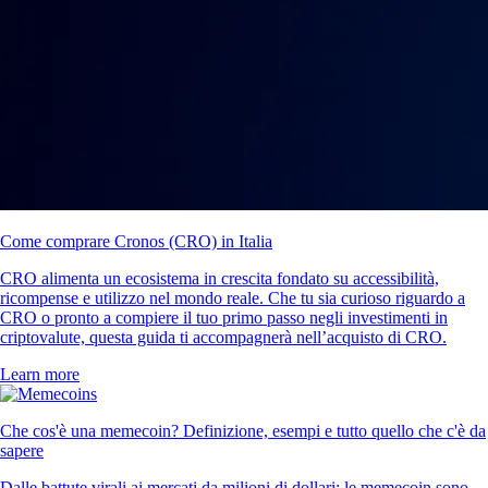
Come comprare Cronos (CRO) in Italia
CRO alimenta un ecosistema in crescita fondato su accessibilità,
ricompense e utilizzo nel mondo reale. Che tu sia curioso riguardo a
CRO o pronto a compiere il tuo primo passo negli investimenti in
criptovalute, questa guida ti accompagnerà nell’acquisto di CRO.
Learn more
Che cos'è una memecoin? Definizione, esempi e tutto quello che c'è da
sapere
Dalle battute virali ai mercati da milioni di dollari: le memecoin sono