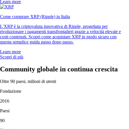
Learn more
Come comprare XRP (Ripple) in Italia
L'XRP è la criptovaluta innovativa di Ripple, progettata per
rivoluzionare i pagamenti transfrontalieri grazie a velocità elevate e
costi contenuti. Scopri come acquistare XRP in modo sicuro con
questa semplice guida passo dopo passo.
Learn more
Scopri di più
Community globale in continua crescita
Oltre 90 paesi, milioni di utenti
Fondazione
2016
Paesi
90