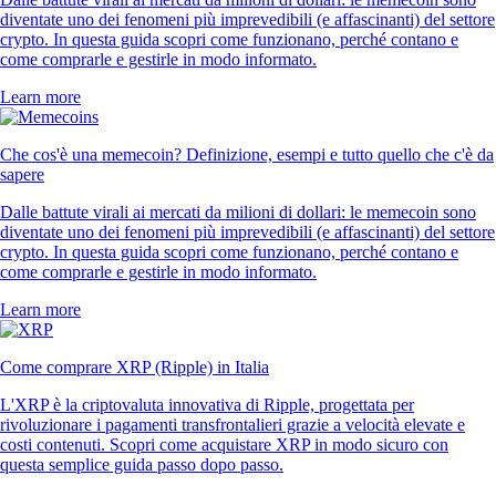
diventate uno dei fenomeni più imprevedibili (e affascinanti) del settore
crypto. In questa guida scopri come funzionano, perché contano e
come comprarle e gestirle in modo informato.
Learn more
Che cos'è una memecoin? Definizione, esempi e tutto quello che c'è da
sapere
Dalle battute virali ai mercati da milioni di dollari: le memecoin sono
diventate uno dei fenomeni più imprevedibili (e affascinanti) del settore
crypto. In questa guida scopri come funzionano, perché contano e
come comprarle e gestirle in modo informato.
Learn more
Come comprare XRP (Ripple) in Italia
L'XRP è la criptovaluta innovativa di Ripple, progettata per
rivoluzionare i pagamenti transfrontalieri grazie a velocità elevate e
costi contenuti. Scopri come acquistare XRP in modo sicuro con
questa semplice guida passo dopo passo.