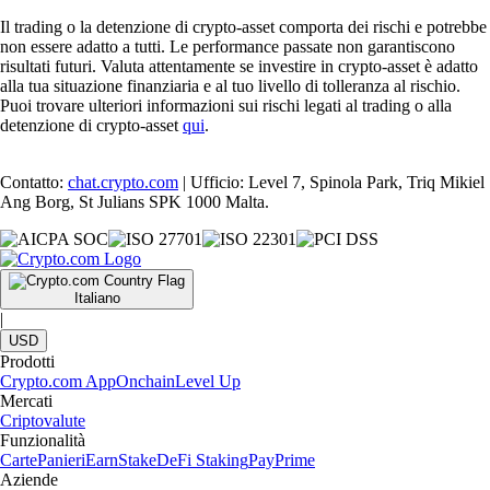
Il trading o la detenzione di crypto-asset comporta dei rischi e potrebbe
non essere adatto a tutti. Le performance passate non garantiscono
risultati futuri. Valuta attentamente se investire in crypto-asset è adatto
alla tua situazione finanziaria e al tuo livello di tolleranza al rischio.
Puoi trovare ulteriori informazioni sui rischi legati al trading o alla
detenzione di crypto-asset
qui
.
Contatto:
chat.crypto.com
| Ufficio: Level 7, Spinola Park, Triq Mikiel
Ang Borg, St Julians SPK 1000 Malta.
Italiano
|
USD
Prodotti
Crypto.com App
Onchain
Level Up
Mercati
Criptovalute
Funzionalità
Carte
Panieri
Earn
Stake
DeFi Staking
Pay
Prime
Aziende