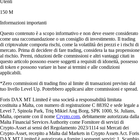
Utenti
150 M
Informazioni importanti
Questo contenuto è a scopo informativo e non deve essere considerato
come una raccomandazione o un consiglio di investimento. Il trading
di criptovalute comporta rischi, come la volatilità dei prezzi e i rischi di
mercato. Prima di decidere di fare trading, considera la tua propensione
al rischio. Premi, riduzioni delle commissioni e altri vantaggi citati in
questo articolo possono essere soggetti a requisiti di idoneità, possesso
di token e possono variare in base ai termini e alle condizioni
applicabili.
*Zero commissioni di trading fino al limite di transazioni previsto dal
tuo livello Level Up. Potrebbero applicarsi altre commissioni e spread.
Foris DAX MT Limited è una società a responsabilità limitata
costituita a Malta, con numero di registrazione C 88392 e sede legale a
Level 7, Spinola Park, Triq Mikiel Ang Borg, SPK 1000, St. Julians,
Malta, operante con il nome
Crypto.com
, debitamente autorizzata dalla
Malta Financial Services Authority come Fornitore di servizi di
Crypto-Asset ai sensi del Regolamento 2023/1114 sui Mercati dei
Crypto-Asset, recepito a Malta dal Markets in Crypto Assets Act. Foris
DAX MT Limited è autorizzata a fornire i seguenti servizi: 1. Scambio