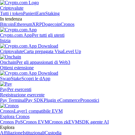
Criptovalute
Tutti i token
Panieri
Earn
Staking
In tendenza
Bitcoin
Ethereum
XRP
Dogecoin
Cronos
Crypto.com App
Per tutti gli utenti
Inizia
Criptovalute
Carta prepagata Visa
Level Up
Onchain
Per gli appassionati di Web3
Ottieni estensione
Swap
Stake
Scopri le dApp
Pay
Per esercenti
Registrazione esercente
Pay Terminal
Pay SDK
Plugin eCommerce
Pronostici
Cronos
Layer1 compatibile EVM
Esplora Cronos
Cronos PoS
Cronos EVM
Cronos zkEVM
SDK agente AI
Esplora
Affiliazione
Istituzionali
Custodia