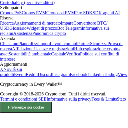
Custodia
Pay (per i rivenditori)
Sviluppatori
Cronos PoS
Cronos EVM
Cronos zkEVM
Pay SDK
SDK agenti AI
Risorse
Ricerca
Aggiornamenti di mercato
Impara
Convertitore BTC/
USD
Glossario
Widget di prezzo
Bot Telegram
Informativa sui
reclami
Assistenza
Panoramica crypto
Azienda
Chi siamo
Piano di sviluppo
Lavora con noi
Partner
Sicurezza
Prova di
riserva
Affiliazione
Licenze e registrazioni
Hub esplorazione crypto-
asset
Sostenibilità ambientale
Capitale
Verifica
Politica sui conflitti di
interesse
Aggiornamenti
X
Novità sui
prodotti
Eventi
Reddit
Discord
Instagram
Facebook
Linkedin
TradingView
Cryptocurrency in Every Wallet™
Copyright © 2018-2026 Crypto.com. Tutti i diritti riservati.
Termini e condizioni SEE
Informativa sulla privacy
Fees & Limits
Stato
Preferenze sui cookie