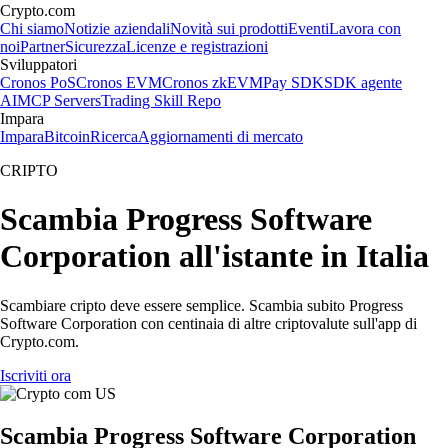
Crypto.com
Chi siamo
Notizie aziendali
Novità sui prodotti
Eventi
Lavora con
noi
Partner
Sicurezza
Licenze e registrazioni
Sviluppatori
Cronos PoS
Cronos EVM
Cronos zkEVM
Pay SDK
SDK agente
AI
MCP Servers
Trading Skill Repo
Impara
Impara
Bitcoin
Ricerca
Aggiornamenti di mercato
CRIPTO
Scambia Progress Software
Corporation all'istante in Italia
Scambiare cripto deve essere semplice. Scambia subito Progress
Software Corporation con centinaia di altre criptovalute sull'app di
Crypto.com.
Iscriviti ora
Scambia Progress Software Corporation