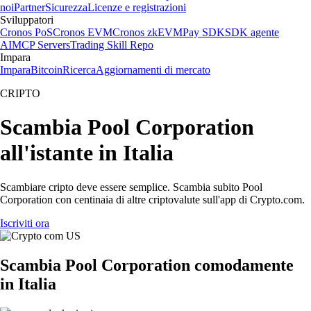
noi
Partner
Sicurezza
Licenze e registrazioni
Sviluppatori
Cronos PoS
Cronos EVM
Cronos zkEVM
Pay SDK
SDK agente
AI
MCP Servers
Trading Skill Repo
Impara
Impara
Bitcoin
Ricerca
Aggiornamenti di mercato
CRIPTO
Scambia Pool Corporation
all'istante in Italia
Scambiare cripto deve essere semplice. Scambia subito Pool
Corporation con centinaia di altre criptovalute sull'app di Crypto.com.
Iscriviti ora
Scambia Pool Corporation comodamente
in Italia