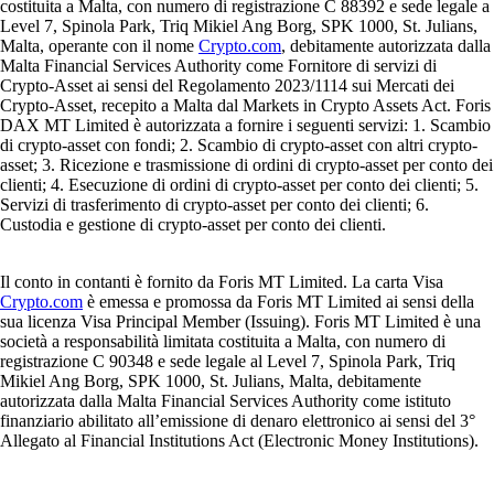
costituita a Malta, con numero di registrazione C 88392 e sede legale a
Level 7, Spinola Park, Triq Mikiel Ang Borg, SPK 1000, St. Julians,
Malta, operante con il nome
Crypto.com
, debitamente autorizzata dalla
Malta Financial Services Authority come Fornitore di servizi di
Crypto-Asset ai sensi del Regolamento 2023/1114 sui Mercati dei
Crypto-Asset, recepito a Malta dal Markets in Crypto Assets Act. Foris
DAX MT Limited è autorizzata a fornire i seguenti servizi: 1. Scambio
di crypto-asset con fondi; 2. Scambio di crypto-asset con altri crypto-
asset; 3. Ricezione e trasmissione di ordini di crypto-asset per conto dei
clienti; 4. Esecuzione di ordini di crypto-asset per conto dei clienti; 5.
Servizi di trasferimento di crypto-asset per conto dei clienti; 6.
Custodia e gestione di crypto-asset per conto dei clienti.
Il conto in contanti è fornito da Foris MT Limited. La carta Visa
Crypto.com
è emessa e promossa da Foris MT Limited ai sensi della
sua licenza Visa Principal Member (Issuing). Foris MT Limited è una
società a responsabilità limitata costituita a Malta, con numero di
registrazione C 90348 e sede legale al Level 7, Spinola Park, Triq
Mikiel Ang Borg, SPK 1000, St. Julians, Malta, debitamente
autorizzata dalla Malta Financial Services Authority come istituto
finanziario abilitato all’emissione di denaro elettronico ai sensi del 3°
Allegato al Financial Institutions Act (Electronic Money Institutions).