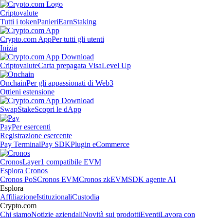
Criptovalute
Tutti i token
Panieri
Earn
Staking
Crypto.com App
Per tutti gli utenti
Inizia
Criptovalute
Carta prepagata Visa
Level Up
Onchain
Per gli appassionati di Web3
Ottieni estensione
Swap
Stake
Scopri le dApp
Pay
Per esercenti
Registrazione esercente
Pay Terminal
Pay SDK
Plugin eCommerce
Cronos
Layer1 compatibile EVM
Esplora Cronos
Cronos PoS
Cronos EVM
Cronos zkEVM
SDK agente AI
Esplora
Affiliazione
Istituzionali
Custodia
Crypto.com
Chi siamo
Notizie aziendali
Novità sui prodotti
Eventi
Lavora con