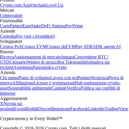
Crypto.com App
Onchain
Level Up
Mercati
Criptovalute
Funzionalità
Carte
Panieri
Earn
Stake
DeFi Staking
Pay
Prime
Aziende
Custodia
Pay (per i rivenditori)
Sviluppatori
Cronos PoS
Cronos EVM
Cronos zkEVM
Pay SDK
SDK agenti AI
Risorse
Ricerca
Aggiornamenti di mercato
Impara
Convertitore BTC/
USD
Glossario
Widget di prezzo
Bot Telegram
Informativa sui
reclami
Assistenza
Panoramica crypto
Azienda
Chi siamo
Piano di sviluppo
Lavora con noi
Partner
Sicurezza
Prova di
riserva
Affiliazione
Licenze e registrazioni
Hub esplorazione crypto-
asset
Sostenibilità ambientale
Capitale
Verifica
Politica sui conflitti di
interesse
Aggiornamenti
X
Novità sui
prodotti
Eventi
Reddit
Discord
Instagram
Facebook
Linkedin
TradingView
Cryptocurrency in Every Wallet™
Copyright © 2018-2026 Crypto.com. Tutti i diritti riservati.