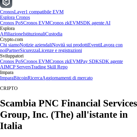
Cronos
Layer1 compatibile EVM
Esplora Cronos
Cronos PoS
Cronos EVM
Cronos zkEVM
SDK agente AI
Esplora
Affiliazione
Istituzionali
Custodia
Crypto.com
Chi siamo
Notizie aziendali
Novità sui prodotti
Eventi
Lavora con
noi
Partner
Sicurezza
Licenze e registrazioni
Sviluppatori
Cronos PoS
Cronos EVM
Cronos zkEVM
Pay SDK
SDK agente
AI
MCP Servers
Trading Skill Repo
Impara
Impara
Bitcoin
Ricerca
Aggiornamenti di mercato
CRIPTO
Scambia PNC Financial Services
Group, Inc. (The) all'istante in
Italia