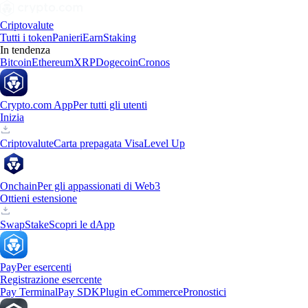
Criptovalute
Tutti i token
Panieri
Earn
Staking
In tendenza
Bitcoin
Ethereum
XRP
Dogecoin
Cronos
Crypto.com App
Per tutti gli utenti
Inizia
Criptovalute
Carta prepagata Visa
Level Up
Onchain
Per gli appassionati di Web3
Ottieni estensione
Swap
Stake
Scopri le dApp
Pay
Per esercenti
Registrazione esercente
Pay Terminal
Pay SDK
Plugin eCommerce
Pronostici