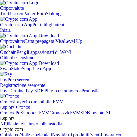
Criptovalute
Tutti i token
Panieri
Earn
Staking
Crypto.com App
Per tutti gli utenti
Inizia
Criptovalute
Carta prepagata Visa
Level Up
Onchain
Per gli appassionati di Web3
Ottieni estensione
Swap
Stake
Scopri le dApp
Pay
Per esercenti
Registrazione esercente
Pay Terminal
Pay SDK
Plugin eCommerce
Pronostici
Cronos
Layer1 compatibile EVM
Esplora Cronos
Cronos PoS
Cronos EVM
Cronos zkEVM
SDK agente AI
Esplora
Affiliazione
Istituzionali
Custodia
Crypto.com
Chi siamo
Notizie aziendali
Novità sui prodotti
Eventi
Lavora con