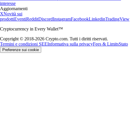
interesse
Aggiornamenti
X
Novità sui
prodotti
Eventi
Reddit
Discord
Instagram
Facebook
Linkedin
TradingView
Cryptocurrency in Every Wallet™
Copyright © 2018-2026 Crypto.com. Tutti i diritti riservati.
Termini e condizioni SEE
Informativa sulla privacy
Fees & Limits
Stato
Preferenze sui cookie