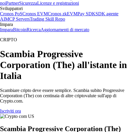
noi
Partner
Sicurezza
Licenze e registrazioni
Sviluppatori
Cronos PoS
Cronos EVM
Cronos zkEVM
Pay SDK
SDK agente
AI
MCP Servers
Trading Skill Repo
Impara
Impara
Bitcoin
Ricerca
Aggiornamenti di mercato
CRIPTO
Scambia Progressive
Corporation (The) all'istante in
Italia
Scambiare cripto deve essere semplice. Scambia subito Progressive
Corporation (The) con centinaia di altre criptovalute sull'app di
Crypto.com.
Iscriviti ora
Scambia Progressive Corporation (The)