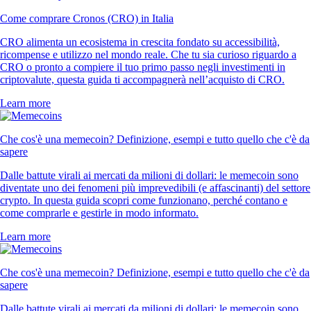
Come comprare Cronos (CRO) in Italia
CRO alimenta un ecosistema in crescita fondato su accessibilità,
ricompense e utilizzo nel mondo reale. Che tu sia curioso riguardo a
CRO o pronto a compiere il tuo primo passo negli investimenti in
criptovalute, questa guida ti accompagnerà nell’acquisto di CRO.
Learn more
Che cos'è una memecoin? Definizione, esempi e tutto quello che c'è da
sapere
Dalle battute virali ai mercati da milioni di dollari: le memecoin sono
diventate uno dei fenomeni più imprevedibili (e affascinanti) del settore
crypto. In questa guida scopri come funzionano, perché contano e
come comprarle e gestirle in modo informato.
Learn more
Che cos'è una memecoin? Definizione, esempi e tutto quello che c'è da
sapere
Dalle battute virali ai mercati da milioni di dollari: le memecoin sono