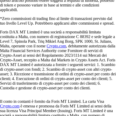
questo articolo possono essere soggetti a requisiti di idoneità, possesso
di token e possono variare in base ai termini e alle condizioni
applicabili.
*Zero commissioni di trading fino al limite di transazioni previsto dal
tuo livello Level Up. Potrebbero applicarsi altre commissioni e spread.
Foris DAX MT Limited è una società a responsabilità limitata
costituita a Malta, con numero di registrazione C 88392 e sede legale a
Level 7, Spinola Park, Triq Mikiel Ang Borg, SPK 1000, St. Julians,
Malta, operante con il nome
Crypto.com
, debitamente autorizzata dalla
Malta Financial Services Authority come Fornitore di servizi di
Crypto-Asset ai sensi del Regolamento 2023/1114 sui Mercati dei
Crypto-Asset, recepito a Malta dal Markets in Crypto Assets Act. Foris
DAX MT Limited è autorizzata a fornire i seguenti servizi: 1. Scambio
di crypto-asset con fondi; 2. Scambio di crypto-asset con altri crypto-
asset; 3. Ricezione e trasmissione di ordini di crypto-asset per conto dei
clienti; 4. Esecuzione di ordini di crypto-asset per conto dei clienti; 5.
Servizi di trasferimento di crypto-asset per conto dei clienti; 6.
Custodia e gestione di crypto-asset per conto dei clienti.
Il conto in contanti è fornito da Foris MT Limited. La carta Visa
Crypto.com
è emessa e promossa da Foris MT Limited ai sensi della
sua licenza Visa Principal Member (Issuing). Foris MT Limited è una
società a responsabilità limitata costituita a Malta, con numero di