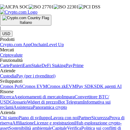
Italiano
|
USD
Prodotti
Crypto.com App
Onchain
Level Up
Mercati
Criptovalute
Funzionalità
Carte
Panieri
Earn
Stake
DeFi Staking
Pay
Prime
Aziende
Custodia
Pay (per i rivenditori)
Sviluppatori
Cronos PoS
Cronos EVM
Cronos zkEVM
Pay SDK
SDK agenti AI
Risorse
Ricerca
Aggiornamenti di mercato
Impara
Convertitore BTC/
USD
Glossario
Widget di prezzo
Bot Telegram
Informativa sui
reclami
Assistenza
Panoramica crypto
Azienda
Chi siamo
Piano di sviluppo
Lavora con noi
Partner
Sicurezza
Prova di
riserva
Affiliazione
Licenze e registrazioni
Hub esplorazione crypto-
asset
Sostenibilità ambientale
Capitale
Verifica
Politica sui conflitti di