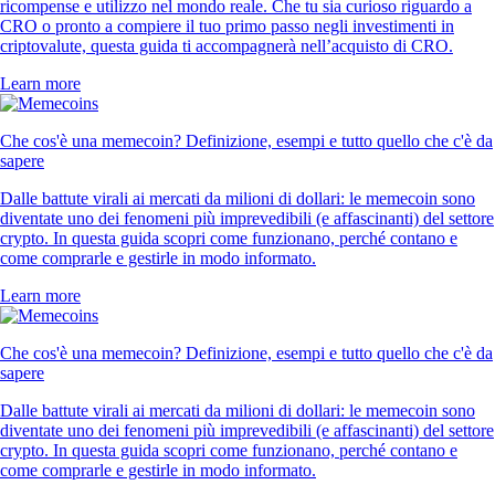
ricompense e utilizzo nel mondo reale. Che tu sia curioso riguardo a
CRO o pronto a compiere il tuo primo passo negli investimenti in
criptovalute, questa guida ti accompagnerà nell’acquisto di CRO.
Learn more
Che cos'è una memecoin? Definizione, esempi e tutto quello che c'è da
sapere
Dalle battute virali ai mercati da milioni di dollari: le memecoin sono
diventate uno dei fenomeni più imprevedibili (e affascinanti) del settore
crypto. In questa guida scopri come funzionano, perché contano e
come comprarle e gestirle in modo informato.
Learn more
Che cos'è una memecoin? Definizione, esempi e tutto quello che c'è da
sapere
Dalle battute virali ai mercati da milioni di dollari: le memecoin sono
diventate uno dei fenomeni più imprevedibili (e affascinanti) del settore
crypto. In questa guida scopri come funzionano, perché contano e
come comprarle e gestirle in modo informato.