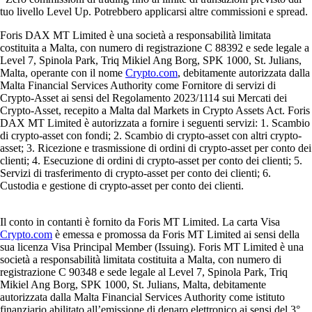
tuo livello Level Up. Potrebbero applicarsi altre commissioni e spread.
Foris DAX MT Limited è una società a responsabilità limitata
costituita a Malta, con numero di registrazione C 88392 e sede legale a
Level 7, Spinola Park, Triq Mikiel Ang Borg, SPK 1000, St. Julians,
Malta, operante con il nome
Crypto.com
, debitamente autorizzata dalla
Malta Financial Services Authority come Fornitore di servizi di
Crypto-Asset ai sensi del Regolamento 2023/1114 sui Mercati dei
Crypto-Asset, recepito a Malta dal Markets in Crypto Assets Act. Foris
DAX MT Limited è autorizzata a fornire i seguenti servizi: 1. Scambio
di crypto-asset con fondi; 2. Scambio di crypto-asset con altri crypto-
asset; 3. Ricezione e trasmissione di ordini di crypto-asset per conto dei
clienti; 4. Esecuzione di ordini di crypto-asset per conto dei clienti; 5.
Servizi di trasferimento di crypto-asset per conto dei clienti; 6.
Custodia e gestione di crypto-asset per conto dei clienti.
Il conto in contanti è fornito da Foris MT Limited. La carta Visa
Crypto.com
è emessa e promossa da Foris MT Limited ai sensi della
sua licenza Visa Principal Member (Issuing). Foris MT Limited è una
società a responsabilità limitata costituita a Malta, con numero di
registrazione C 90348 e sede legale al Level 7, Spinola Park, Triq
Mikiel Ang Borg, SPK 1000, St. Julians, Malta, debitamente
autorizzata dalla Malta Financial Services Authority come istituto
finanziario abilitato all’emissione di denaro elettronico ai sensi del 3°