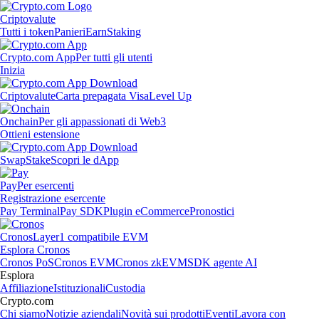
Criptovalute
Tutti i token
Panieri
Earn
Staking
Crypto.com App
Per tutti gli utenti
Inizia
Criptovalute
Carta prepagata Visa
Level Up
Onchain
Per gli appassionati di Web3
Ottieni estensione
Swap
Stake
Scopri le dApp
Pay
Per esercenti
Registrazione esercente
Pay Terminal
Pay SDK
Plugin eCommerce
Pronostici
Cronos
Layer1 compatibile EVM
Esplora Cronos
Cronos PoS
Cronos EVM
Cronos zkEVM
SDK agente AI
Esplora
Affiliazione
Istituzionali
Custodia
Crypto.com
Chi siamo
Notizie aziendali
Novità sui prodotti
Eventi
Lavora con