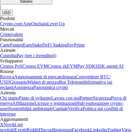
Italiano
|
USD
Prodotti
Crypto.com App
Onchain
Level Up
Mercati
Criptovalute
Funzionalità
Carte
Panieri
Earn
Stake
DeFi Staking
Pay
Prime
Aziende
Custodia
Pay (per i rivenditori)
Sviluppatori
Cronos PoS
Cronos EVM
Cronos zkEVM
Pay SDK
SDK agenti AI
Risorse
Ricerca
Aggiornamenti di mercato
Impara
Convertitore BTC/
USD
Glossario
Widget di prezzo
Bot Telegram
Informativa sui
reclami
Assistenza
Panoramica crypto
Azienda
Chi siamo
Piano di sviluppo
Lavora con noi
Partner
Sicurezza
Prova di
riserva
Affiliazione
Licenze e registrazioni
Hub esplorazione crypto-
asset
Sostenibilità ambientale
Capitale
Verifica
Politica sui conflitti di
interesse
Aggiornamenti
X
Novità sui
prodotti
Eventi
Reddit
Discord
Instagram
Facebook
Linkedin
TradingView