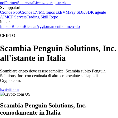
noi
Partner
Sicurezza
Licenze e registrazioni
Sviluppatori
Cronos PoS
Cronos EVM
Cronos zkEVM
Pay SDK
SDK agente
AI
MCP Servers
Trading Skill Repo
Impara
Impara
Bitcoin
Ricerca
Aggiornamenti di mercato
CRIPTO
Scambia Penguin Solutions, Inc.
all'istante in Italia
Scambiare cripto deve essere semplice. Scambia subito Penguin
Solutions, Inc. con centinaia di altre criptovalute sull'app di
Crypto.com.
Iscriviti ora
Scambia Penguin Solutions, Inc.
comodamente in Italia