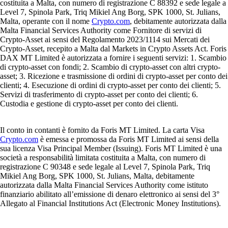
costituita a Malta, con numero di registrazione C 88392 e sede legale a
Level 7, Spinola Park, Triq Mikiel Ang Borg, SPK 1000, St. Julians,
Malta, operante con il nome
Crypto.com
, debitamente autorizzata dalla
Malta Financial Services Authority come Fornitore di servizi di
Crypto-Asset ai sensi del Regolamento 2023/1114 sui Mercati dei
Crypto-Asset, recepito a Malta dal Markets in Crypto Assets Act. Foris
DAX MT Limited è autorizzata a fornire i seguenti servizi: 1. Scambio
di crypto-asset con fondi; 2. Scambio di crypto-asset con altri crypto-
asset; 3. Ricezione e trasmissione di ordini di crypto-asset per conto dei
clienti; 4. Esecuzione di ordini di crypto-asset per conto dei clienti; 5.
Servizi di trasferimento di crypto-asset per conto dei clienti; 6.
Custodia e gestione di crypto-asset per conto dei clienti.
Il conto in contanti è fornito da Foris MT Limited. La carta Visa
Crypto.com
è emessa e promossa da Foris MT Limited ai sensi della
sua licenza Visa Principal Member (Issuing). Foris MT Limited è una
società a responsabilità limitata costituita a Malta, con numero di
registrazione C 90348 e sede legale al Level 7, Spinola Park, Triq
Mikiel Ang Borg, SPK 1000, St. Julians, Malta, debitamente
autorizzata dalla Malta Financial Services Authority come istituto
finanziario abilitato all’emissione di denaro elettronico ai sensi del 3°
Allegato al Financial Institutions Act (Electronic Money Institutions).