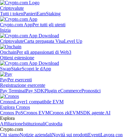
Criptovalute
Tutti i token
Panieri
Earn
Staking
Crypto.com App
Per tutti gli utenti
Inizia
Criptovalute
Carta prepagata Visa
Level Up
Onchain
Per gli appassionati di Web3
Ottieni estensione
Swap
Stake
Scopri le dApp
Pay
Per esercenti
Registrazione esercente
Pay Terminal
Pay SDK
Plugin eCommerce
Pronostici
Cronos
Layer1 compatibile EVM
Esplora Cronos
Cronos PoS
Cronos EVM
Cronos zkEVM
SDK agente AI
Esplora
Affiliazione
Istituzionali
Custodia
Crypto.com
Chi siamo
Notizie aziendali
Novità sui prodotti
Eventi
Lavora con