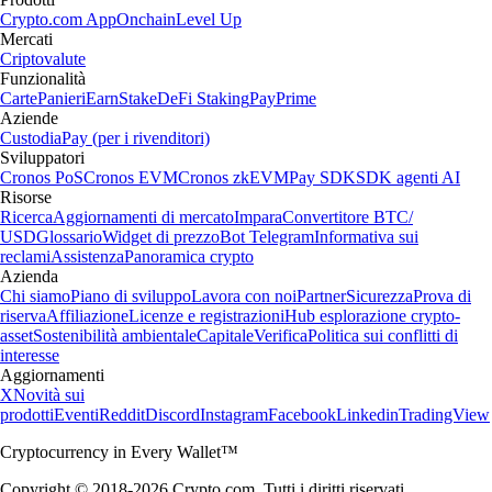
Crypto.com App
Onchain
Level Up
Mercati
Criptovalute
Funzionalità
Carte
Panieri
Earn
Stake
DeFi Staking
Pay
Prime
Aziende
Custodia
Pay (per i rivenditori)
Sviluppatori
Cronos PoS
Cronos EVM
Cronos zkEVM
Pay SDK
SDK agenti AI
Risorse
Ricerca
Aggiornamenti di mercato
Impara
Convertitore BTC/
USD
Glossario
Widget di prezzo
Bot Telegram
Informativa sui
reclami
Assistenza
Panoramica crypto
Azienda
Chi siamo
Piano di sviluppo
Lavora con noi
Partner
Sicurezza
Prova di
riserva
Affiliazione
Licenze e registrazioni
Hub esplorazione crypto-
asset
Sostenibilità ambientale
Capitale
Verifica
Politica sui conflitti di
interesse
Aggiornamenti
X
Novità sui
prodotti
Eventi
Reddit
Discord
Instagram
Facebook
Linkedin
TradingView
Cryptocurrency in Every Wallet™
Copyright © 2018-2026 Crypto.com. Tutti i diritti riservati.