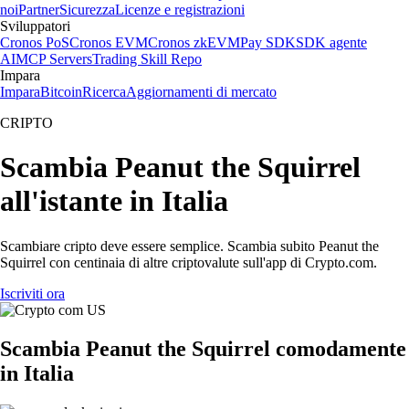
noi
Partner
Sicurezza
Licenze e registrazioni
Sviluppatori
Cronos PoS
Cronos EVM
Cronos zkEVM
Pay SDK
SDK agente
AI
MCP Servers
Trading Skill Repo
Impara
Impara
Bitcoin
Ricerca
Aggiornamenti di mercato
CRIPTO
Scambia Peanut the Squirrel
all'istante in Italia
Scambiare cripto deve essere semplice. Scambia subito Peanut the
Squirrel con centinaia di altre criptovalute sull'app di Crypto.com.
Iscriviti ora
Scambia Peanut the Squirrel comodamente
in Italia