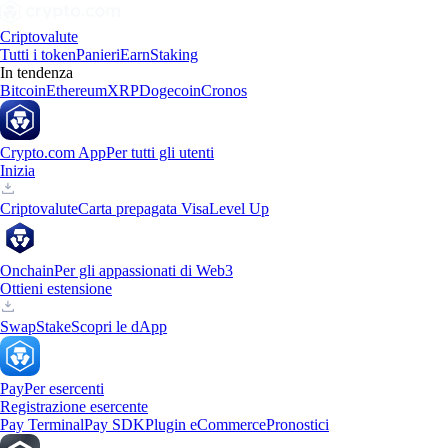
Criptovalute
Tutti i token
Panieri
Earn
Staking
In tendenza
Bitcoin
Ethereum
XRP
Dogecoin
Cronos
Crypto.com App
Per tutti gli utenti
Inizia
Criptovalute
Carta prepagata Visa
Level Up
Onchain
Per gli appassionati di Web3
Ottieni estensione
Swap
Stake
Scopri le dApp
Pay
Per esercenti
Registrazione esercente
Pay Terminal
Pay SDK
Plugin eCommerce
Pronostici