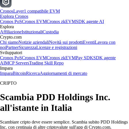
Cronos
Layer1 compatibile EVM
Esplora Cronos
Cronos PoS
Cronos EVM
Cronos zkEVM
SDK agente AI
Esplora
Affiliazione
Istituzionali
Custodia
Crypto.com
Chi siamo
Notizie aziendali
Novità sui prodotti
Eventi
Lavora con
noi
Partner
Sicurezza
Licenze e registrazioni
Sviluppatori
Cronos PoS
Cronos EVM
Cronos zkEVM
Pay SDK
SDK agente
AI
MCP Servers
Trading Skill Repo
Impara
Impara
Bitcoin
Ricerca
Aggiornamenti di mercato
CRIPTO
Scambia PDD Holdings Inc.
all'istante in Italia
Scambiare cripto deve essere semplice. Scambia subito PDD Holdings
Inc. con centinaia di altre criptovalute sull'app di Crypto.com.