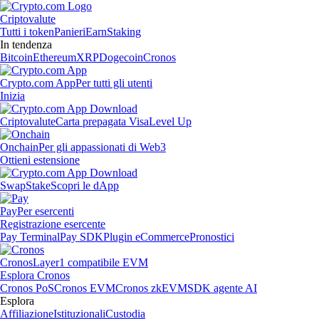
Criptovalute
Tutti i token
Panieri
Earn
Staking
In tendenza
Bitcoin
Ethereum
XRP
Dogecoin
Cronos
Crypto.com App
Per tutti gli utenti
Inizia
Criptovalute
Carta prepagata Visa
Level Up
Onchain
Per gli appassionati di Web3
Ottieni estensione
Swap
Stake
Scopri le dApp
Pay
Per esercenti
Registrazione esercente
Pay Terminal
Pay SDK
Plugin eCommerce
Pronostici
Cronos
Layer1 compatibile EVM
Esplora Cronos
Cronos PoS
Cronos EVM
Cronos zkEVM
SDK agente AI
Esplora
Affiliazione
Istituzionali
Custodia