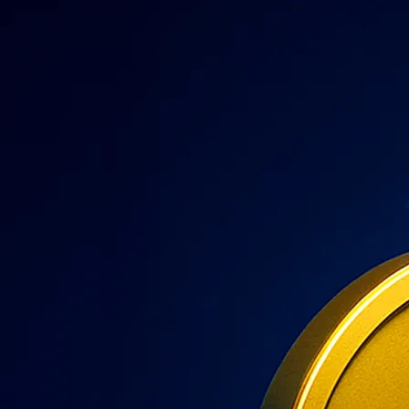
rivoluzionare i pagamenti transfrontalieri grazie a velocità elevate e
costi contenuti. Scopri come acquistare XRP in modo sicuro con
questa semplice guida passo dopo passo.
Learn more