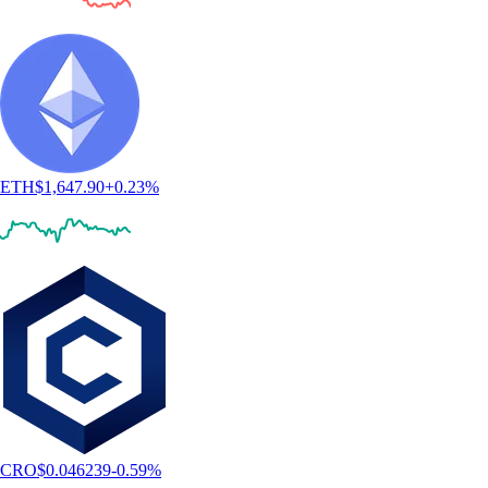
semplice».
-
Utente verificato
«Uso l'app Crypto.com da 4-5 anni. Era già semplice, ma le nuove
funzioni come azioni e mercati di previsione sono ottime aggiunte.
Resta facilissima da navigare».
-
Utente verificato
Recensioni basate su casi singoli. Il trading di criptovalute è rischioso
e può comportare la perdita totale del valore. Servizi e disponibilità
soggetti a variazioni regionali.
Scarica l'app
Capire le criptovalute