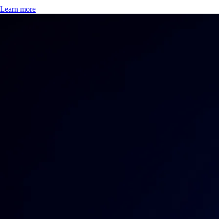
Che cos'è una memecoin? Definizione, esempi e tutto quello che c'è da
sapere
Dalle battute virali ai mercati da milioni di dollari: le memecoin sono
diventate uno dei fenomeni più imprevedibili (e affascinanti) del settore
crypto. In questa guida scopri come funzionano, perché contano e
come comprarle e gestirle in modo informato.
Learn more