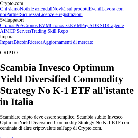
Crypto.com
Chi siamo
Notizie aziendali
Novità sui prodotti
Eventi
Lavora con
noi
Partner
Sicurezza
Licenze e registrazioni
Sviluppatori
Cronos PoS
Cronos EVM
Cronos zkEVM
Pay SDK
SDK agente
AI
MCP Servers
Trading Skill Repo
Impara
Impara
Bitcoin
Ricerca
Aggiornamenti di mercato
CRIPTO
Scambia Invesco Optimum
Yield Diversified Commodity
Strategy No K-1 ETF all'istante
in Italia
Scambiare cripto deve essere semplice. Scambia subito Invesco
Optimum Yield Diversified Commodity Strategy No K-1 ETF con
centinaia di altre criptovalute sull'app di Crypto.com.