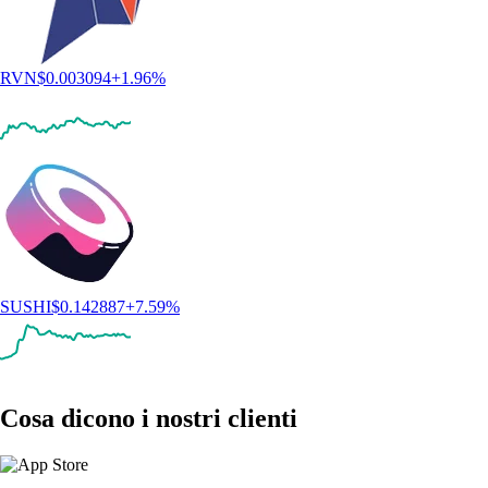
Come comprare Cronos (CRO) in Italia
CRO alimenta un ecosistema in crescita fondato su accessibilità,
ricompense e utilizzo nel mondo reale. Che tu sia curioso riguardo a
CRO o pronto a compiere il tuo primo passo negli investimenti in
criptovalute, questa guida ti accompagnerà nell’acquisto di CRO.
Learn more