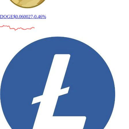
Come comprare Cronos (CRO) in Italia
CRO alimenta un ecosistema in crescita fondato su accessibilità,
ricompense e utilizzo nel mondo reale. Che tu sia curioso riguardo a
CRO o pronto a compiere il tuo primo passo negli investimenti in
criptovalute, questa guida ti accompagnerà nell’acquisto di CRO.
Learn more