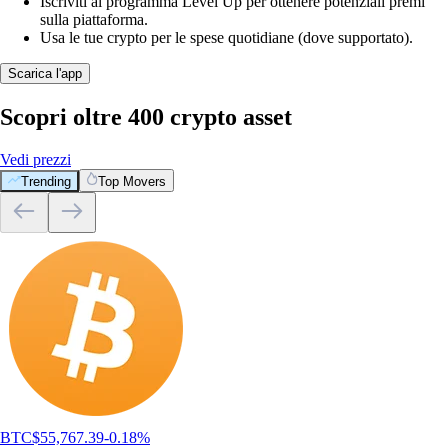
Iscriviti al programma Level Up per ottenere potenziali premi
sulla piattaforma.
Usa le tue crypto per le spese quotidiane (dove supportato).
Scarica l'app
Scopri oltre 400 crypto asset
Vedi prezzi
Trending
Top Movers
Cosa dicono i nostri clienti
4.7
320k Reviews
4.5