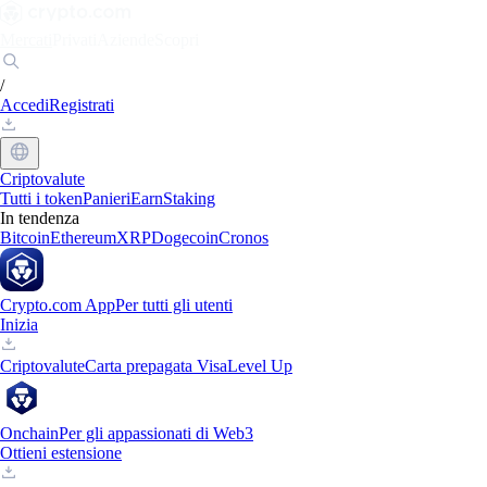
Mercati
Privati
Aziende
Scopri
/
Accedi
Registrati
Criptovalute
Tutti i token
Panieri
Earn
Staking
In tendenza
Bitcoin
Ethereum
XRP
Dogecoin
Cronos
Crypto.com App
Per tutti gli utenti
Inizia
Criptovalute
Carta prepagata Visa
Level Up
Onchain
Per gli appassionati di Web3
Ottieni estensione