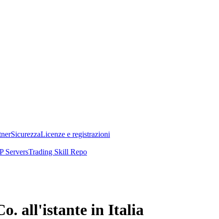
tner
Sicurezza
Licenze e registrazioni
 Servers
Trading Skill Repo
. all'istante in Italia