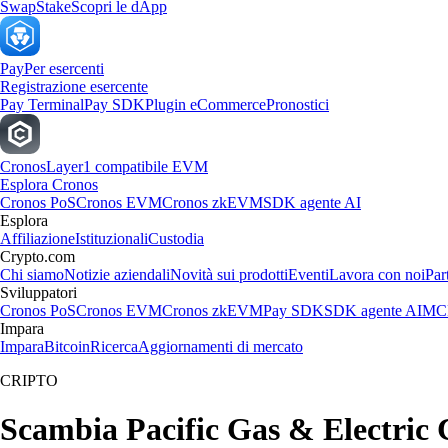
Swap
Stake
Scopri le dApp
Pay
Per esercenti
Registrazione esercente
Pay Terminal
Pay SDK
Plugin eCommerce
Pronostici
Cronos
Layer1 compatibile EVM
Esplora Cronos
Cronos PoS
Cronos EVM
Cronos zkEVM
SDK agente AI
Esplora
Affiliazione
Istituzionali
Custodia
Crypto.com
Chi siamo
Notizie aziendali
Novità sui prodotti
Eventi
Lavora con noi
Par
Sviluppatori
Cronos PoS
Cronos EVM
Cronos zkEVM
Pay SDK
SDK agente AI
MCP
Impara
Impara
Bitcoin
Ricerca
Aggiornamenti di mercato
CRIPTO
Scambia Pacific Gas & Electric Co