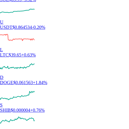
U
USDT
$
0.864534
-0.20
%
L
LTC
$
39.65
+
0.63
%
D
DOGE
$
0.061563
+
1.84
%
S
SHIB
$
0.000004
+
0.76
%