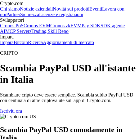
Crypto.com
Chi siamo
Notizie aziendali
Novità sui prodotti
Eventi
Lavora con
noi
Partner
Sicurezza
Licenze e registrazioni
Sviluppatori
Cronos PoS
Cronos EVM
Cronos zkEVM
Pay SDK
SDK agente
AI
MCP Servers
Trading Skill Repo
Impara
Impara
Bitcoin
Ricerca
Aggiornamenti di mercato
CRIPTO
Scambia PayPal USD all'istante
in Italia
Scambiare cripto deve essere semplice. Scambia subito PayPal USD
con centinaia di altre criptovalute sull'app di Crypto.com.
Iscriviti ora
Scambia PayPal USD comodamente in
Italia