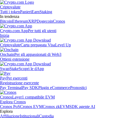
Criptovalute
Tutti i token
Panieri
Earn
Staking
In tendenza
Bitcoin
Ethereum
XRP
Dogecoin
Cronos
Crypto.com App
Per tutti gli utenti
Inizia
Criptovalute
Carta prepagata Visa
Level Up
Onchain
Per gli appassionati di Web3
Ottieni estensione
Swap
Stake
Scopri le dApp
Pay
Per esercenti
Registrazione esercente
Pay Terminal
Pay SDK
Plugin eCommerce
Pronostici
Cronos
Layer1 compatibile EVM
Esplora Cronos
Cronos PoS
Cronos EVM
Cronos zkEVM
SDK agente AI
Esplora
Affiliazione
Istituzionali
Custodia