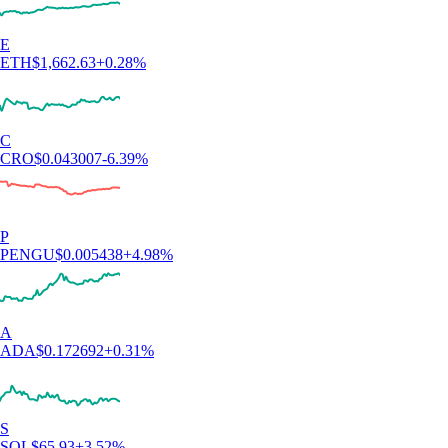
E
ETH
$
1,662.63
+
0.28
%
C
CRO
$
0.043007
-6.39
%
P
PENGU
$
0.005438
+
4.98
%
A
ADA
$
0.172692
+
0.31
%
S
SOL
$
65.93
+
3.52
%