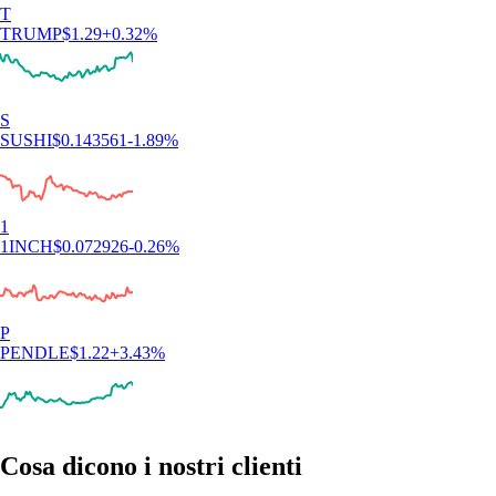
T
TRUMP
$
1.29
+
0.32
%
S
SUSHI
$
0.143561
-1.89
%
1
1INCH
$
0.072926
-0.26
%
P
PENDLE
$
1.22
+
3.43
%
Cosa dicono i nostri clienti