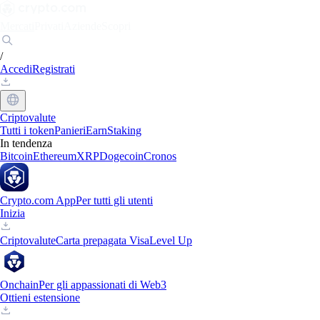
Mercati
Privati
Aziende
Scopri
/
Accedi
Registrati
Criptovalute
Tutti i token
Panieri
Earn
Staking
In tendenza
Bitcoin
Ethereum
XRP
Dogecoin
Cronos
Crypto.com App
Per tutti gli utenti
Inizia
Criptovalute
Carta prepagata Visa
Level Up
Onchain
Per gli appassionati di Web3
Ottieni estensione