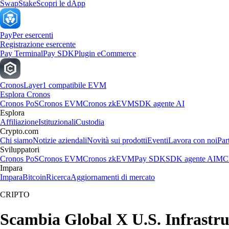
Swap
Stake
Scopri le dApp
Pay
Per esercenti
Registrazione esercente
Pay Terminal
Pay SDK
Plugin eCommerce
Cronos
Layer1 compatibile EVM
Esplora Cronos
Cronos PoS
Cronos EVM
Cronos zkEVM
SDK agente AI
Esplora
Affiliazione
Istituzionali
Custodia
Crypto.com
Chi siamo
Notizie aziendali
Novità sui prodotti
Eventi
Lavora con noi
Par
Sviluppatori
Cronos PoS
Cronos EVM
Cronos zkEVM
Pay SDK
SDK agente AI
MCP
Impara
Impara
Bitcoin
Ricerca
Aggiornamenti di mercato
CRIPTO
Scambia Global X U.S. Infrastruc