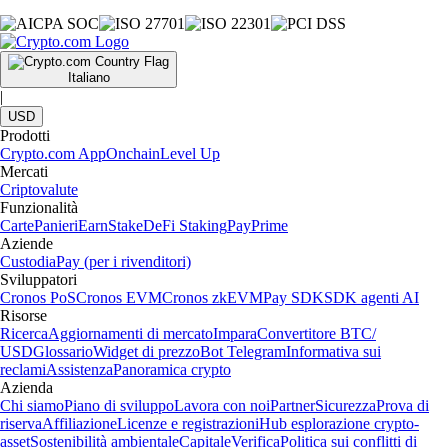
Italiano
|
USD
Prodotti
Crypto.com App
Onchain
Level Up
Mercati
Criptovalute
Funzionalità
Carte
Panieri
Earn
Stake
DeFi Staking
Pay
Prime
Aziende
Custodia
Pay (per i rivenditori)
Sviluppatori
Cronos PoS
Cronos EVM
Cronos zkEVM
Pay SDK
SDK agenti AI
Risorse
Ricerca
Aggiornamenti di mercato
Impara
Convertitore BTC/
USD
Glossario
Widget di prezzo
Bot Telegram
Informativa sui
reclami
Assistenza
Panoramica crypto
Azienda
Chi siamo
Piano di sviluppo
Lavora con noi
Partner
Sicurezza
Prova di
riserva
Affiliazione
Licenze e registrazioni
Hub esplorazione crypto-
asset
Sostenibilità ambientale
Capitale
Verifica
Politica sui conflitti di