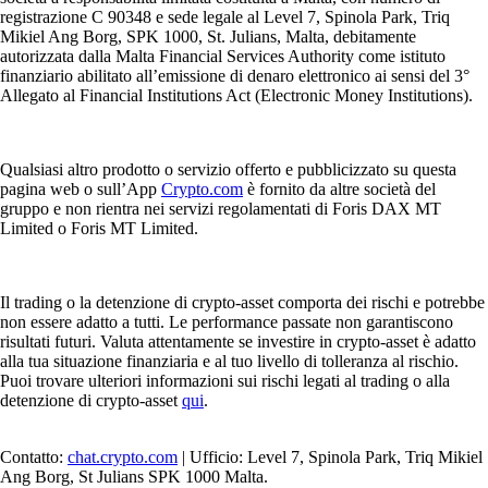
registrazione C 90348 e sede legale al Level 7, Spinola Park, Triq
Mikiel Ang Borg, SPK 1000, St. Julians, Malta, debitamente
autorizzata dalla Malta Financial Services Authority come istituto
finanziario abilitato all’emissione di denaro elettronico ai sensi del 3°
Allegato al Financial Institutions Act (Electronic Money Institutions).
Qualsiasi altro prodotto o servizio offerto e pubblicizzato su questa
pagina web o sull’App
Crypto.com
è fornito da altre società del
gruppo e non rientra nei servizi regolamentati di Foris DAX MT
Limited o Foris MT Limited.
Il trading o la detenzione di crypto-asset comporta dei rischi e potrebbe
non essere adatto a tutti. Le performance passate non garantiscono
risultati futuri. Valuta attentamente se investire in crypto-asset è adatto
alla tua situazione finanziaria e al tuo livello di tolleranza al rischio.
Puoi trovare ulteriori informazioni sui rischi legati al trading o alla
detenzione di crypto-asset
qui
.
Contatto:
chat.crypto.com
| Ufficio: Level 7, Spinola Park, Triq Mikiel
Ang Borg, St Julians SPK 1000 Malta.