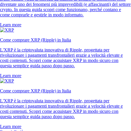
diventate uno dei fenomeni più imprevedibili (e affascinanti) del settore
crypto. In questa guida scopri come funzionano, perché contano e
come comprarle e gestirle in modo informato.
Learn more
Come comprare XRP (Ripple) in Italia
L'XRP è la criptovaluta innovativa di Ripple, progettata per
rivoluzionare i pagamenti transfrontalieri grazie a velocità elevate e
costi contenuti. Scopri come acquistare XRP in modo sicuro con
questa semplice guida passo dopo passo.
Learn more
Come comprare XRP (Ripple) in Italia
L'XRP è la criptovaluta innovativa di Ripple, progettata per
rivoluzionare i pagamenti transfrontalieri grazie a velocità elevate e
costi contenuti. Scopri come acquistare XRP in modo sicuro con
questa semplice guida passo dopo passo.
Learn more