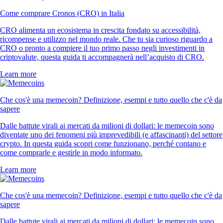
Come comprare Cronos (CRO) in Italia
CRO alimenta un ecosistema in crescita fondato su accessibilità,
ricompense e utilizzo nel mondo reale. Che tu sia curioso riguardo a
CRO o pronto a compiere il tuo primo passo negli investimenti in
criptovalute, questa guida ti accompagnerà nell’acquisto di CRO.
Learn more
Che cos'è una memecoin? Definizione, esempi e tutto quello che c'è da
sapere
Dalle battute virali ai mercati da milioni di dollari: le memecoin sono
diventate uno dei fenomeni più imprevedibili (e affascinanti) del settore
crypto. In questa guida scopri come funzionano, perché contano e
come comprarle e gestirle in modo informato.
Learn more
Che cos'è una memecoin? Definizione, esempi e tutto quello che c'è da
sapere
Dalle battute virali ai mercati da milioni di dollari: le memecoin sono