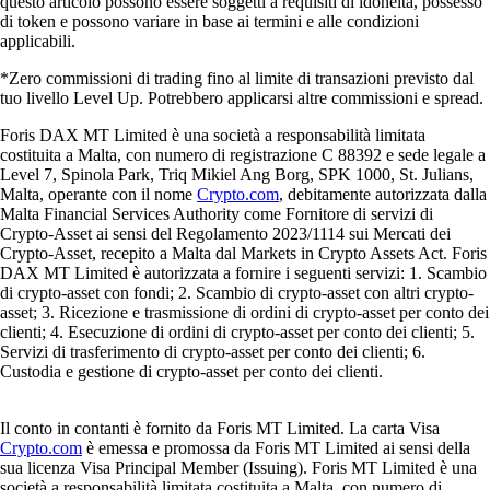
questo articolo possono essere soggetti a requisiti di idoneità, possesso
di token e possono variare in base ai termini e alle condizioni
applicabili.
*Zero commissioni di trading fino al limite di transazioni previsto dal
tuo livello Level Up. Potrebbero applicarsi altre commissioni e spread.
Foris DAX MT Limited è una società a responsabilità limitata
costituita a Malta, con numero di registrazione C 88392 e sede legale a
Level 7, Spinola Park, Triq Mikiel Ang Borg, SPK 1000, St. Julians,
Malta, operante con il nome
Crypto.com
, debitamente autorizzata dalla
Malta Financial Services Authority come Fornitore di servizi di
Crypto-Asset ai sensi del Regolamento 2023/1114 sui Mercati dei
Crypto-Asset, recepito a Malta dal Markets in Crypto Assets Act. Foris
DAX MT Limited è autorizzata a fornire i seguenti servizi: 1. Scambio
di crypto-asset con fondi; 2. Scambio di crypto-asset con altri crypto-
asset; 3. Ricezione e trasmissione di ordini di crypto-asset per conto dei
clienti; 4. Esecuzione di ordini di crypto-asset per conto dei clienti; 5.
Servizi di trasferimento di crypto-asset per conto dei clienti; 6.
Custodia e gestione di crypto-asset per conto dei clienti.
Il conto in contanti è fornito da Foris MT Limited. La carta Visa
Crypto.com
è emessa e promossa da Foris MT Limited ai sensi della
sua licenza Visa Principal Member (Issuing). Foris MT Limited è una
società a responsabilità limitata costituita a Malta, con numero di