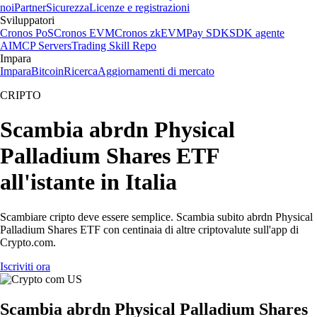
noi
Partner
Sicurezza
Licenze e registrazioni
Sviluppatori
Cronos PoS
Cronos EVM
Cronos zkEVM
Pay SDK
SDK agente
AI
MCP Servers
Trading Skill Repo
Impara
Impara
Bitcoin
Ricerca
Aggiornamenti di mercato
CRIPTO
Scambia abrdn Physical
Palladium Shares ETF
all'istante in Italia
Scambiare cripto deve essere semplice. Scambia subito abrdn Physical
Palladium Shares ETF con centinaia di altre criptovalute sull'app di
Crypto.com.
Iscriviti ora
Scambia abrdn Physical Palladium Shares