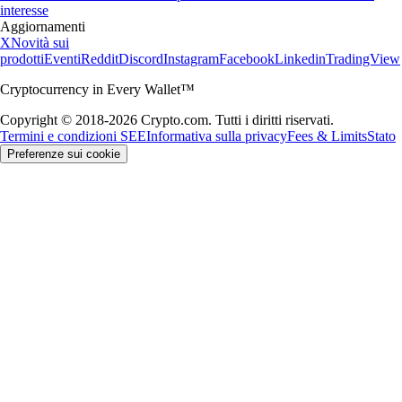
interesse
Aggiornamenti
X
Novità sui
prodotti
Eventi
Reddit
Discord
Instagram
Facebook
Linkedin
TradingView
Cryptocurrency in Every Wallet™
Copyright © 2018-2026 Crypto.com. Tutti i diritti riservati.
Termini e condizioni SEE
Informativa sulla privacy
Fees & Limits
Stato
Preferenze sui cookie