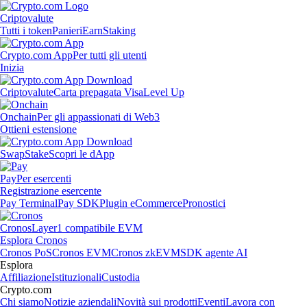
Criptovalute
Tutti i token
Panieri
Earn
Staking
Crypto.com App
Per tutti gli utenti
Inizia
Criptovalute
Carta prepagata Visa
Level Up
Onchain
Per gli appassionati di Web3
Ottieni estensione
Swap
Stake
Scopri le dApp
Pay
Per esercenti
Registrazione esercente
Pay Terminal
Pay SDK
Plugin eCommerce
Pronostici
Cronos
Layer1 compatibile EVM
Esplora Cronos
Cronos PoS
Cronos EVM
Cronos zkEVM
SDK agente AI
Esplora
Affiliazione
Istituzionali
Custodia
Crypto.com
Chi siamo
Notizie aziendali
Novità sui prodotti
Eventi
Lavora con