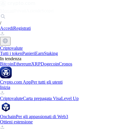
Mercati
Privati
Aziende
Scopri
/
Accedi
Registrati
Criptovalute
Tutti i token
Panieri
Earn
Staking
In tendenza
Bitcoin
Ethereum
XRP
Dogecoin
Cronos
Crypto.com App
Per tutti gli utenti
Inizia
Criptovalute
Carta prepagata Visa
Level Up
Onchain
Per gli appassionati di Web3
Ottieni estensione