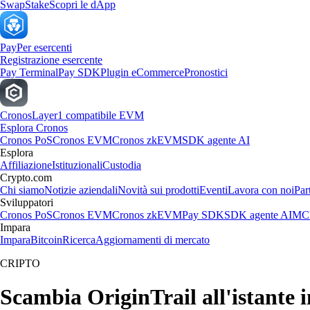
Swap
Stake
Scopri le dApp
Pay
Per esercenti
Registrazione esercente
Pay Terminal
Pay SDK
Plugin eCommerce
Pronostici
Cronos
Layer1 compatibile EVM
Esplora Cronos
Cronos PoS
Cronos EVM
Cronos zkEVM
SDK agente AI
Esplora
Affiliazione
Istituzionali
Custodia
Crypto.com
Chi siamo
Notizie aziendali
Novità sui prodotti
Eventi
Lavora con noi
Par
Sviluppatori
Cronos PoS
Cronos EVM
Cronos zkEVM
Pay SDK
SDK agente AI
MCP
Impara
Impara
Bitcoin
Ricerca
Aggiornamenti di mercato
CRIPTO
Scambia OriginTrail all'istante i