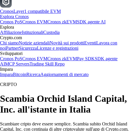
Cronos
Layer1 compatibile EVM
Esplora Cronos
Cronos PoS
Cronos EVM
Cronos zkEVM
SDK agente AI
Esplora
Affiliazione
Istituzionali
Custodia
Crypto.com
Chi siamo
Notizie aziendali
Novità sui prodotti
Eventi
Lavora con
noi
Partner
Sicurezza
Licenze e registrazioni
Sviluppatori
Cronos PoS
Cronos EVM
Cronos zkEVM
Pay SDK
SDK agente
AI
MCP Servers
Trading Skill Repo
Impara
Impara
Bitcoin
Ricerca
Aggiornamenti di mercato
CRIPTO
Scambia Orchid Island Capital,
Inc. all'istante in Italia
Scambiare cripto deve essere semplice. Scambia subito Orchid Island
Capital, Inc. con centinaia di altre criptovalute sull'app di Crypto.com.