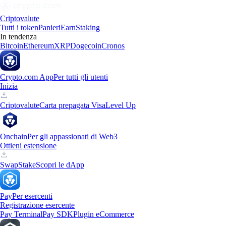
Criptovalute
Tutti i token
Panieri
Earn
Staking
In tendenza
Bitcoin
Ethereum
XRP
Dogecoin
Cronos
Crypto.com App
Per tutti gli utenti
Inizia
Criptovalute
Carta prepagata Visa
Level Up
Onchain
Per gli appassionati di Web3
Ottieni estensione
Swap
Stake
Scopri le dApp
Pay
Per esercenti
Registrazione esercente
Pay Terminal
Pay SDK
Plugin eCommerce