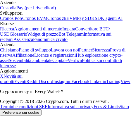
Aziende
Custodia
Pay (per i rivenditori)
Sviluppatori
Cronos PoS
Cronos EVM
Cronos zkEVM
Pay SDK
SDK agenti AI
Risorse
Ricerca
Aggiornamenti di mercato
Impara
Convertitore BTC/
USD
Glossario
Widget di prezzo
Bot Telegram
Informativa sui
reclami
Assistenza
Panoramica crypto
Azienda
Chi siamo
Piano di sviluppo
Lavora con noi
Partner
Sicurezza
Prova di
riserva
Affiliazione
Licenze e registrazioni
Hub esplorazione crypto-
asset
Sostenibilità ambientale
Capitale
Verifica
Politica sui conflitti di
interesse
Aggiornamenti
X
Novità sui
prodotti
Eventi
Reddit
Discord
Instagram
Facebook
Linkedin
TradingView
Cryptocurrency in Every Wallet™
Copyright © 2018-2026 Crypto.com. Tutti i diritti riservati.
Termini e condizioni SEE
Informativa sulla privacy
Fees & Limits
Stato
Preferenze sui cookie