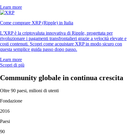
Learn more
Come comprare XRP (Ripple) in Italia
L'XRP è la criptovaluta innovativa di Ripple, progettata per
rivoluzionare i pagamenti transfrontalieri grazie a velocità elevate e
costi contenuti. Scopri come acquistare XRP in modo sicuro con
questa semplice guida passo dopo passo.
Learn more
Scopri di più
Community globale in continua crescita
Oltre 90 paesi, milioni di utenti
Fondazione
2016
Paesi
90