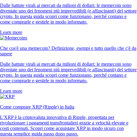
Dalle battute virali ai mercati da milioni di dollari: le memecoin sono
diventate uno dei fenomeni più imprevedibili (e affascinanti) del settore
crypto. In questa guida scopri come funzionano, perché contano e
come comprarle e gestirle in modo informato.
Learn more
Che cos'è una memecoin? Definizione, esempi e tutto quello che c'è da
sapere
Dalle battute virali ai mercati da milioni di dollari: le memecoin sono
diventate uno dei fenomeni più imprevedibili (e affascinanti) del settore
crypto. In questa guida scopri come funzionano, perché contano e
come comprarle e gestirle in modo informato.
Learn more
Come comprare XRP (Ripple) in Italia
L'XRP è la criptovaluta innovativa di Ripple, progettata per
rivoluzionare i pagamenti transfrontalieri grazie a velocità elevate e
costi contenuti. Scopri come acquistare XRP in modo sicuro con
questa semplice guida passo dopo passo.