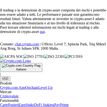
Il trading o la detenzione di crypto-asset comporta dei rischi e potrebbe
non essere adatto a tutti. Le performance passate non garantiscono
risultati futuri. Valuta attentamente se investire in crypto-asset è adatto
alla tua situazione finanziaria e al tuo livello di tolleranza al rischio.
Puoi trovare ulteriori informazioni sui rischi legati al trading o alla
detenzione di crypto-asset
qui
.
Contatto:
chat.crypto.com
| Ufficio: Level 7, Spinola Park, Triq Mikiel
Ang Borg, St Julians SPK 1000 Malta.
Italiano
|
USD
Prodotti
Crypto.com App
Onchain
Level Up
Mercati
Criptovalute
Funzionalità
Carte
Panieri
Earn
Stake
DeFi Staking
Pay
Prime