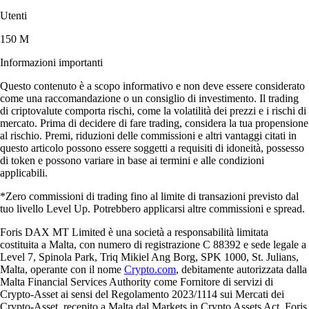
Utenti
150 M
Informazioni importanti
Questo contenuto è a scopo informativo e non deve essere considerato
come una raccomandazione o un consiglio di investimento. Il trading
di criptovalute comporta rischi, come la volatilità dei prezzi e i rischi di
mercato. Prima di decidere di fare trading, considera la tua propensione
al rischio. Premi, riduzioni delle commissioni e altri vantaggi citati in
questo articolo possono essere soggetti a requisiti di idoneità, possesso
di token e possono variare in base ai termini e alle condizioni
applicabili.
*Zero commissioni di trading fino al limite di transazioni previsto dal
tuo livello Level Up. Potrebbero applicarsi altre commissioni e spread.
Foris DAX MT Limited è una società a responsabilità limitata
costituita a Malta, con numero di registrazione C 88392 e sede legale a
Level 7, Spinola Park, Triq Mikiel Ang Borg, SPK 1000, St. Julians,
Malta, operante con il nome
Crypto.com
, debitamente autorizzata dalla
Malta Financial Services Authority come Fornitore di servizi di
Crypto-Asset ai sensi del Regolamento 2023/1114 sui Mercati dei
Crypto-Asset, recepito a Malta dal Markets in Crypto Assets Act. Foris