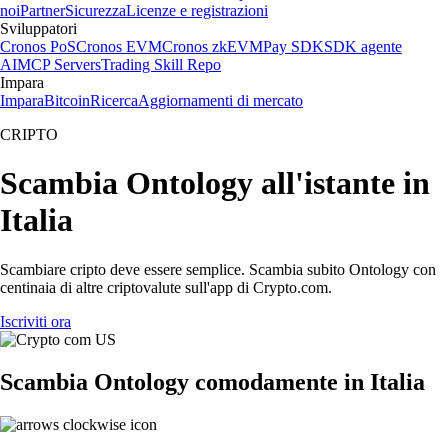
noi
Partner
Sicurezza
Licenze e registrazioni
Sviluppatori
Cronos PoS
Cronos EVM
Cronos zkEVM
Pay SDK
SDK agente
AI
MCP Servers
Trading Skill Repo
Impara
Impara
Bitcoin
Ricerca
Aggiornamenti di mercato
CRIPTO
Scambia Ontology all'istante in
Italia
Scambiare cripto deve essere semplice. Scambia subito Ontology con
centinaia di altre criptovalute sull'app di Crypto.com.
Iscriviti ora
Scambia Ontology comodamente in Italia