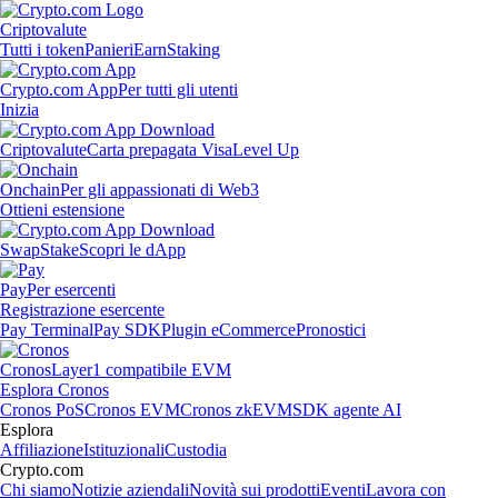
Criptovalute
Tutti i token
Panieri
Earn
Staking
Crypto.com App
Per tutti gli utenti
Inizia
Criptovalute
Carta prepagata Visa
Level Up
Onchain
Per gli appassionati di Web3
Ottieni estensione
Swap
Stake
Scopri le dApp
Pay
Per esercenti
Registrazione esercente
Pay Terminal
Pay SDK
Plugin eCommerce
Pronostici
Cronos
Layer1 compatibile EVM
Esplora Cronos
Cronos PoS
Cronos EVM
Cronos zkEVM
SDK agente AI
Esplora
Affiliazione
Istituzionali
Custodia
Crypto.com
Chi siamo
Notizie aziendali
Novità sui prodotti
Eventi
Lavora con