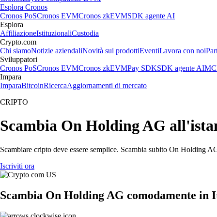
Esplora Cronos
Cronos PoS
Cronos EVM
Cronos zkEVM
SDK agente AI
Esplora
Affiliazione
Istituzionali
Custodia
Crypto.com
Chi siamo
Notizie aziendali
Novità sui prodotti
Eventi
Lavora con noi
Par
Sviluppatori
Cronos PoS
Cronos EVM
Cronos zkEVM
Pay SDK
SDK agente AI
MCP
Impara
Impara
Bitcoin
Ricerca
Aggiornamenti di mercato
CRIPTO
Scambia On Holding AG all'istant
Scambiare cripto deve essere semplice. Scambia subito On Holding AG c
Iscriviti ora
Scambia On Holding AG comodamente in It