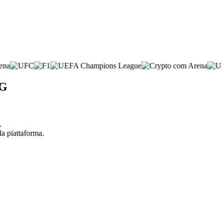
AG
.
la piattaforma.