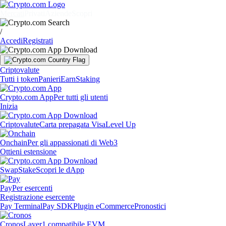
Mercati
Privati
Aziende
Scopri
/
Accedi
Registrati
Criptovalute
Tutti i token
Panieri
Earn
Staking
Crypto.com App
Per tutti gli utenti
Inizia
Criptovalute
Carta prepagata Visa
Level Up
Onchain
Per gli appassionati di Web3
Ottieni estensione
Swap
Stake
Scopri le dApp
Pay
Per esercenti
Registrazione esercente
Pay Terminal
Pay SDK
Plugin eCommerce
Pronostici
Cronos
Layer1 compatibile EVM