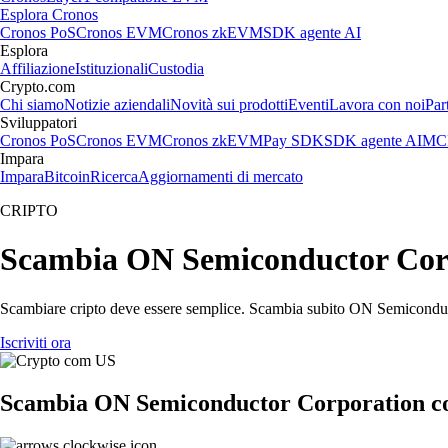
Esplora Cronos
Cronos PoS
Cronos EVM
Cronos zkEVM
SDK agente AI
Esplora
Affiliazione
Istituzionali
Custodia
Crypto.com
Chi siamo
Notizie aziendali
Novità sui prodotti
Eventi
Lavora con noi
Par
Sviluppatori
Cronos PoS
Cronos EVM
Cronos zkEVM
Pay SDK
SDK agente AI
MCP
Impara
Impara
Bitcoin
Ricerca
Aggiornamenti di mercato
CRIPTO
Scambia ON Semiconductor Corpor
Scambiare cripto deve essere semplice. Scambia subito ON Semiconducto
Iscriviti ora
Scambia ON Semiconductor Corporation co