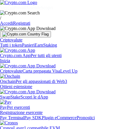
Mercati
Privati
Aziende
Scopri
/
Accedi
Registrati
Criptovalute
Tutti i token
Panieri
Earn
Staking
Crypto.com App
Per tutti gli utenti
Inizia
Criptovalute
Carta prepagata Visa
Level Up
Onchain
Per gli appassionati di Web3
Ottieni estensione
Swap
Stake
Scopri le dApp
Pay
Per esercenti
Registrazione esercente
Pay Terminal
Pay SDK
Plugin eCommerce
Pronostici
Cronos
Layer1 compatibile EVM