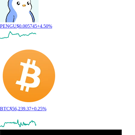
PENGU
$
0.005745
+
4.50
%
BTC
$
56,239.37
+
0.25
%