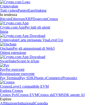
Criptovalute
Tutti i token
Panieri
Earn
Staking
In tendenza
Bitcoin
Ethereum
XRP
Dogecoin
Cronos
Crypto.com App
Per tutti gli utenti
Inizia
Criptovalute
Carta prepagata Visa
Level Up
Onchain
Per gli appassionati di Web3
Ottieni estensione
Swap
Stake
Scopri le dApp
Pay
Per esercenti
Registrazione esercente
Pay Terminal
Pay SDK
Plugin eCommerce
Pronostici
Cronos
Layer1 compatibile EVM
Esplora Cronos
Cronos PoS
Cronos EVM
Cronos zkEVM
SDK agente AI
Esplora
Affiliazione
Istituzionali
Custodia