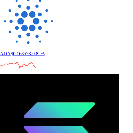
ADA
$
0.168578
-0.82
%