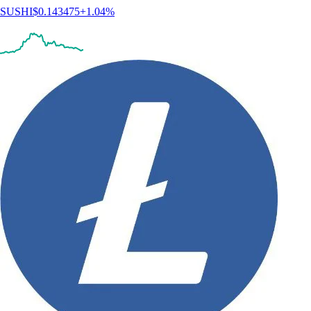
SUSHI
$
0.143475
+
1.04
%