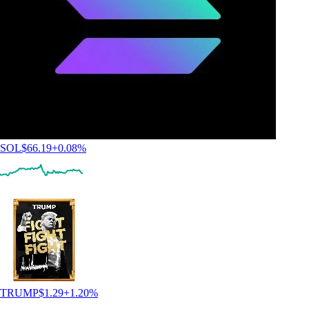
SOL
$
66.19
+
0.08
%
TRUMP
$
1.29
+
1.20
%