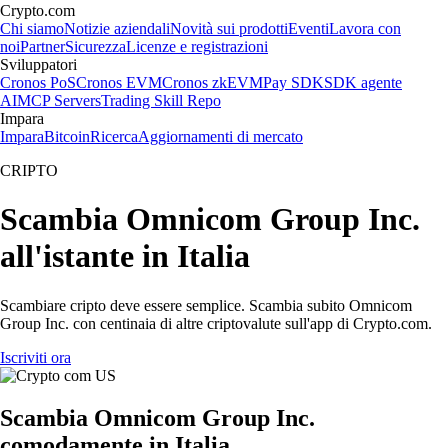
Crypto.com
Chi siamo
Notizie aziendali
Novità sui prodotti
Eventi
Lavora con
noi
Partner
Sicurezza
Licenze e registrazioni
Sviluppatori
Cronos PoS
Cronos EVM
Cronos zkEVM
Pay SDK
SDK agente
AI
MCP Servers
Trading Skill Repo
Impara
Impara
Bitcoin
Ricerca
Aggiornamenti di mercato
CRIPTO
Scambia Omnicom Group Inc.
all'istante in Italia
Scambiare cripto deve essere semplice. Scambia subito Omnicom
Group Inc. con centinaia di altre criptovalute sull'app di Crypto.com.
Iscriviti ora
Scambia Omnicom Group Inc.
comodamente in Italia