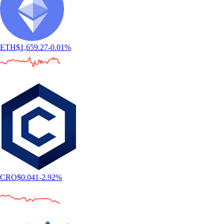
ETH
$
1,659.27
-0.01
%
CRO
$
0.041
-2.92
%