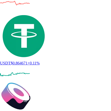
USDT
$
0.864671
+
0.11
%