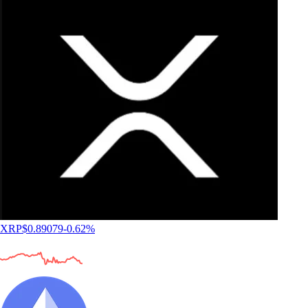
XRP
$
0.89079
-0.62
%