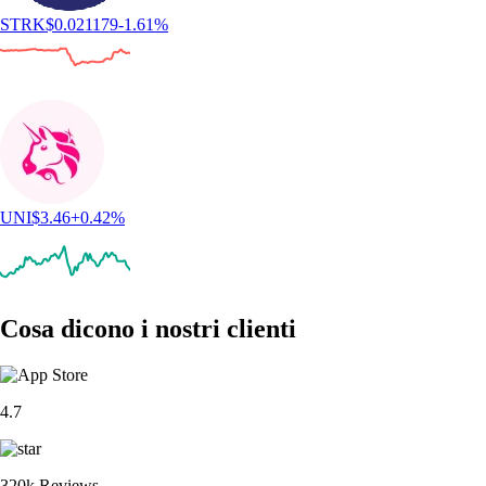
STRK
$
0.021179
-1.61
%
UNI
$
3.46
+
0.42
%
Cosa dicono i nostri clienti
4.7
320k Reviews