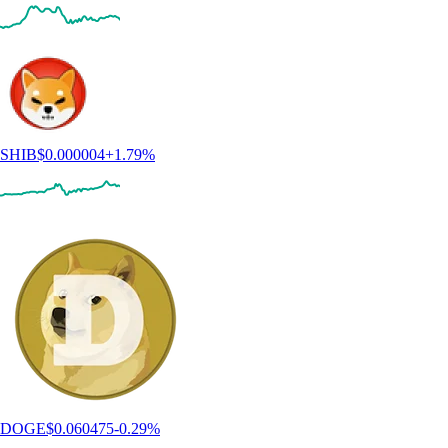
SHIB
$
0.000004
+
1.79
%
DOGE
$
0.060475
-0.29
%