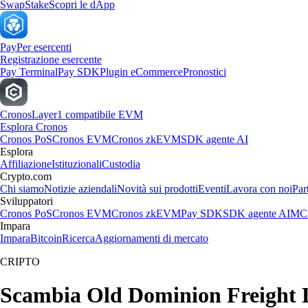
Swap
Stake
Scopri le dApp
Pay
Per esercenti
Registrazione esercente
Pay Terminal
Pay SDK
Plugin eCommerce
Pronostici
Cronos
Layer1 compatibile EVM
Esplora Cronos
Cronos PoS
Cronos EVM
Cronos zkEVM
SDK agente AI
Esplora
Affiliazione
Istituzionali
Custodia
Crypto.com
Chi siamo
Notizie aziendali
Novità sui prodotti
Eventi
Lavora con noi
Par
Sviluppatori
Cronos PoS
Cronos EVM
Cronos zkEVM
Pay SDK
SDK agente AI
MCP
Impara
Impara
Bitcoin
Ricerca
Aggiornamenti di mercato
CRIPTO
Scambia Old Dominion Freight Line