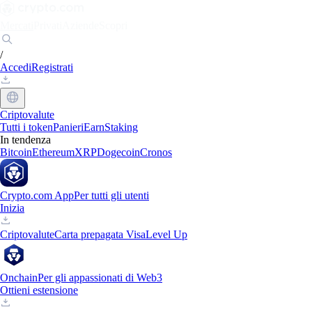
Mercati
Privati
Aziende
Scopri
/
Accedi
Registrati
Criptovalute
Tutti i token
Panieri
Earn
Staking
In tendenza
Bitcoin
Ethereum
XRP
Dogecoin
Cronos
Crypto.com App
Per tutti gli utenti
Inizia
Criptovalute
Carta prepagata Visa
Level Up
Onchain
Per gli appassionati di Web3
Ottieni estensione