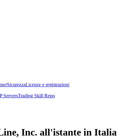
tner
Sicurezza
Licenze e registrazioni
 Servers
Trading Skill Repo
, Inc. all'istante in Italia