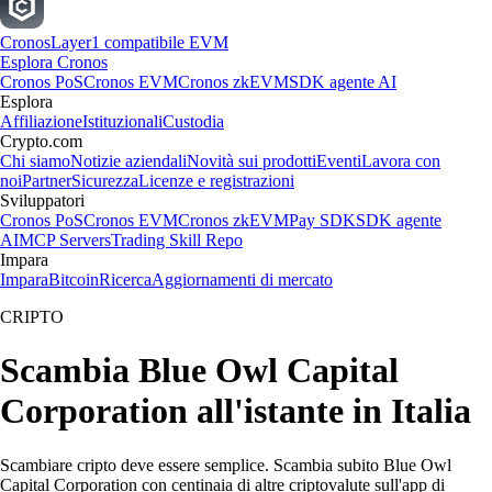
Cronos
Layer1 compatibile EVM
Esplora Cronos
Cronos PoS
Cronos EVM
Cronos zkEVM
SDK agente AI
Esplora
Affiliazione
Istituzionali
Custodia
Crypto.com
Chi siamo
Notizie aziendali
Novità sui prodotti
Eventi
Lavora con
noi
Partner
Sicurezza
Licenze e registrazioni
Sviluppatori
Cronos PoS
Cronos EVM
Cronos zkEVM
Pay SDK
SDK agente
AI
MCP Servers
Trading Skill Repo
Impara
Impara
Bitcoin
Ricerca
Aggiornamenti di mercato
CRIPTO
Scambia Blue Owl Capital
Corporation all'istante in Italia
Scambiare cripto deve essere semplice. Scambia subito Blue Owl
Capital Corporation con centinaia di altre criptovalute sull'app di