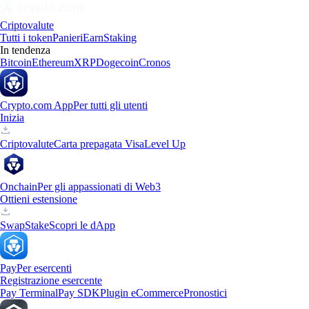
Criptovalute
Tutti i token
Panieri
Earn
Staking
In tendenza
Bitcoin
Ethereum
XRP
Dogecoin
Cronos
Crypto.com App
Per tutti gli utenti
Inizia
Criptovalute
Carta prepagata Visa
Level Up
Onchain
Per gli appassionati di Web3
Ottieni estensione
Swap
Stake
Scopri le dApp
Pay
Per esercenti
Registrazione esercente
Pay Terminal
Pay SDK
Plugin eCommerce
Pronostici