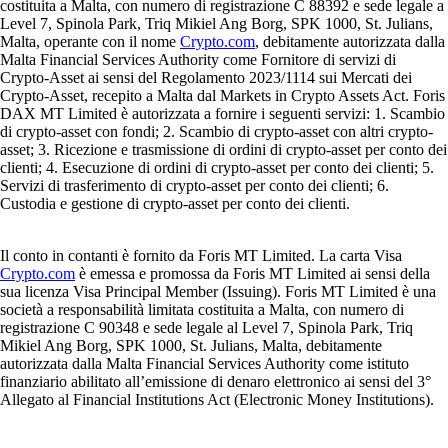
costituita a Malta, con numero di registrazione C 88392 e sede legale a
Level 7, Spinola Park, Triq Mikiel Ang Borg, SPK 1000, St. Julians,
Malta, operante con il nome
Crypto.com
, debitamente autorizzata dalla
Malta Financial Services Authority come Fornitore di servizi di
Crypto-Asset ai sensi del Regolamento 2023/1114 sui Mercati dei
Crypto-Asset, recepito a Malta dal Markets in Crypto Assets Act. Foris
DAX MT Limited è autorizzata a fornire i seguenti servizi: 1. Scambio
di crypto-asset con fondi; 2. Scambio di crypto-asset con altri crypto-
asset; 3. Ricezione e trasmissione di ordini di crypto-asset per conto dei
clienti; 4. Esecuzione di ordini di crypto-asset per conto dei clienti; 5.
Servizi di trasferimento di crypto-asset per conto dei clienti; 6.
Custodia e gestione di crypto-asset per conto dei clienti.
Il conto in contanti è fornito da Foris MT Limited. La carta Visa
Crypto.com
è emessa e promossa da Foris MT Limited ai sensi della
sua licenza Visa Principal Member (Issuing). Foris MT Limited è una
società a responsabilità limitata costituita a Malta, con numero di
registrazione C 90348 e sede legale al Level 7, Spinola Park, Triq
Mikiel Ang Borg, SPK 1000, St. Julians, Malta, debitamente
autorizzata dalla Malta Financial Services Authority come istituto
finanziario abilitato all’emissione di denaro elettronico ai sensi del 3°
Allegato al Financial Institutions Act (Electronic Money Institutions).