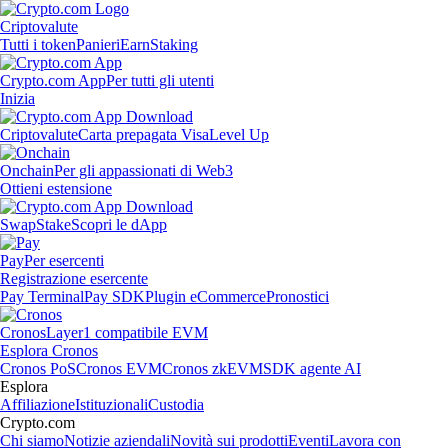
Criptovalute
Tutti i token
Panieri
Earn
Staking
Crypto.com App
Per tutti gli utenti
Inizia
Criptovalute
Carta prepagata Visa
Level Up
Onchain
Per gli appassionati di Web3
Ottieni estensione
Swap
Stake
Scopri le dApp
Pay
Per esercenti
Registrazione esercente
Pay Terminal
Pay SDK
Plugin eCommerce
Pronostici
Cronos
Layer1 compatibile EVM
Esplora Cronos
Cronos PoS
Cronos EVM
Cronos zkEVM
SDK agente AI
Esplora
Affiliazione
Istituzionali
Custodia
Crypto.com
Chi siamo
Notizie aziendali
Novità sui prodotti
Eventi
Lavora con