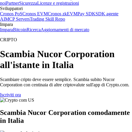
noi
Partner
Sicurezza
Licenze e registrazioni
Sviluppatori
Cronos PoS
Cronos EVM
Cronos zkEVM
Pay SDK
SDK agente
AI
MCP Servers
Trading Skill Repo
Impara
Impara
Bitcoin
Ricerca
Aggiornamenti di mercato
CRIPTO
Scambia Nucor Corporation
all'istante in Italia
Scambiare cripto deve essere semplice. Scambia subito Nucor
Corporation con centinaia di altre criptovalute sull'app di Crypto.com.
Iscriviti ora
Scambia Nucor Corporation comodamente
in Italia