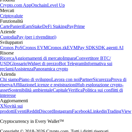
Crypto.com App
Onchain
Level Up
Mercati
Criptovalute
Funzionalità
Carte
Panieri
Earn
Stake
DeFi Staking
Pay
Prime
Aziende
Custodia
Pay (per i rivenditori)
Sviluppatori
Cronos PoS
Cronos EVM
Cronos zkEVM
Pay SDK
SDK agenti AI
Risorse
Ricerca
Aggiornamenti di mercato
Impara
Convertitore BTC/
USD
Glossario
Widget di prezzo
Bot Telegram
Informativa sui
reclami
Assistenza
Panoramica crypto
Azienda
Chi siamo
Piano di sviluppo
Lavora con noi
Partner
Sicurezza
Prova di
riserva
Affiliazione
Licenze e registrazioni
Hub esplorazione crypto-
asset
Sostenibilità ambientale
Capitale
Verifica
Politica sui conflitti di
interesse
Aggiornamenti
X
Novità sui
prodotti
Eventi
Reddit
Discord
Instagram
Facebook
Linkedin
TradingView
Cryptocurrency in Every Wallet™
Copyright © 2018-2026 Crypto.com. Tutti i diritti riservati.