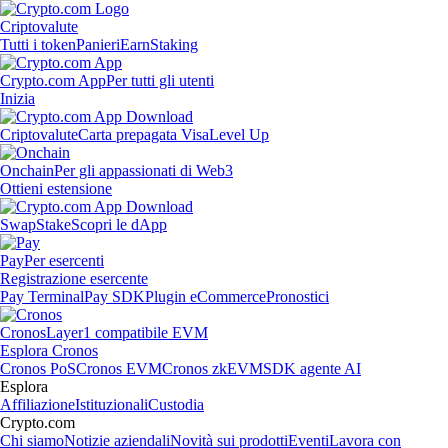
Criptovalute
Tutti i token
Panieri
Earn
Staking
Crypto.com App
Per tutti gli utenti
Inizia
Criptovalute
Carta prepagata Visa
Level Up
Onchain
Per gli appassionati di Web3
Ottieni estensione
Swap
Stake
Scopri le dApp
Pay
Per esercenti
Registrazione esercente
Pay Terminal
Pay SDK
Plugin eCommerce
Pronostici
Cronos
Layer1 compatibile EVM
Esplora Cronos
Cronos PoS
Cronos EVM
Cronos zkEVM
SDK agente AI
Esplora
Affiliazione
Istituzionali
Custodia
Crypto.com
Chi siamo
Notizie aziendali
Novità sui prodotti
Eventi
Lavora con