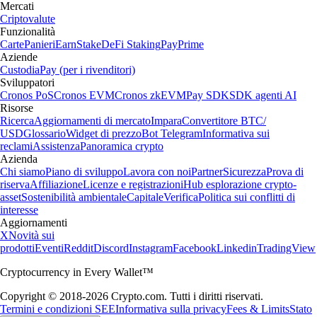
Mercati
Criptovalute
Funzionalità
Carte
Panieri
Earn
Stake
DeFi Staking
Pay
Prime
Aziende
Custodia
Pay (per i rivenditori)
Sviluppatori
Cronos PoS
Cronos EVM
Cronos zkEVM
Pay SDK
SDK agenti AI
Risorse
Ricerca
Aggiornamenti di mercato
Impara
Convertitore BTC/
USD
Glossario
Widget di prezzo
Bot Telegram
Informativa sui
reclami
Assistenza
Panoramica crypto
Azienda
Chi siamo
Piano di sviluppo
Lavora con noi
Partner
Sicurezza
Prova di
riserva
Affiliazione
Licenze e registrazioni
Hub esplorazione crypto-
asset
Sostenibilità ambientale
Capitale
Verifica
Politica sui conflitti di
interesse
Aggiornamenti
X
Novità sui
prodotti
Eventi
Reddit
Discord
Instagram
Facebook
Linkedin
TradingView
Cryptocurrency in Every Wallet™
Copyright © 2018-2026 Crypto.com. Tutti i diritti riservati.
Termini e condizioni SEE
Informativa sulla privacy
Fees & Limits
Stato