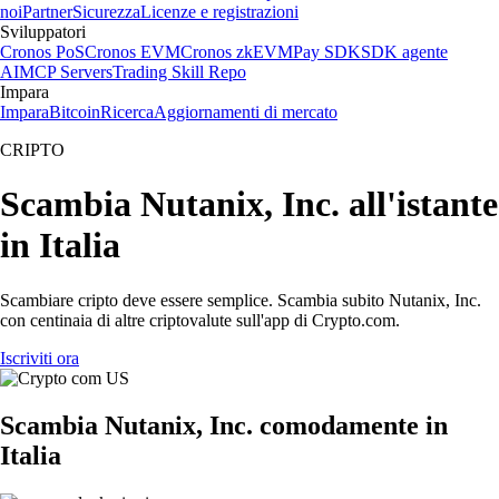
noi
Partner
Sicurezza
Licenze e registrazioni
Sviluppatori
Cronos PoS
Cronos EVM
Cronos zkEVM
Pay SDK
SDK agente
AI
MCP Servers
Trading Skill Repo
Impara
Impara
Bitcoin
Ricerca
Aggiornamenti di mercato
CRIPTO
Scambia Nutanix, Inc. all'istante
in Italia
Scambiare cripto deve essere semplice. Scambia subito Nutanix, Inc.
con centinaia di altre criptovalute sull'app di Crypto.com.
Iscriviti ora
Scambia Nutanix, Inc. comodamente in
Italia