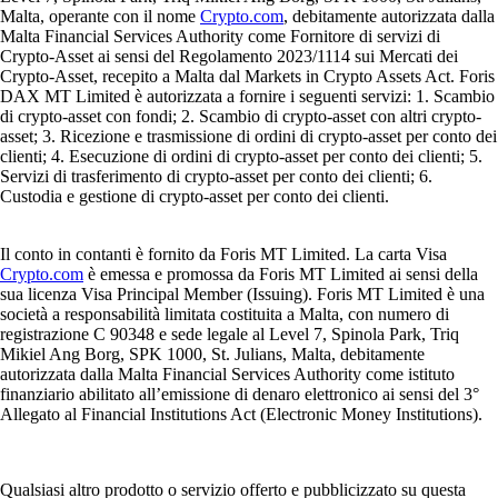
Malta, operante con il nome
Crypto.com
, debitamente autorizzata dalla
Malta Financial Services Authority come Fornitore di servizi di
Crypto-Asset ai sensi del Regolamento 2023/1114 sui Mercati dei
Crypto-Asset, recepito a Malta dal Markets in Crypto Assets Act. Foris
DAX MT Limited è autorizzata a fornire i seguenti servizi: 1. Scambio
di crypto-asset con fondi; 2. Scambio di crypto-asset con altri crypto-
asset; 3. Ricezione e trasmissione di ordini di crypto-asset per conto dei
clienti; 4. Esecuzione di ordini di crypto-asset per conto dei clienti; 5.
Servizi di trasferimento di crypto-asset per conto dei clienti; 6.
Custodia e gestione di crypto-asset per conto dei clienti.
Il conto in contanti è fornito da Foris MT Limited. La carta Visa
Crypto.com
è emessa e promossa da Foris MT Limited ai sensi della
sua licenza Visa Principal Member (Issuing). Foris MT Limited è una
società a responsabilità limitata costituita a Malta, con numero di
registrazione C 90348 e sede legale al Level 7, Spinola Park, Triq
Mikiel Ang Borg, SPK 1000, St. Julians, Malta, debitamente
autorizzata dalla Malta Financial Services Authority come istituto
finanziario abilitato all’emissione di denaro elettronico ai sensi del 3°
Allegato al Financial Institutions Act (Electronic Money Institutions).
Qualsiasi altro prodotto o servizio offerto e pubblicizzato su questa