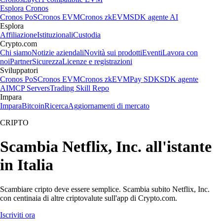
Esplora Cronos
Cronos PoS
Cronos EVM
Cronos zkEVM
SDK agente AI
Esplora
Affiliazione
Istituzionali
Custodia
Crypto.com
Chi siamo
Notizie aziendali
Novità sui prodotti
Eventi
Lavora con
noi
Partner
Sicurezza
Licenze e registrazioni
Sviluppatori
Cronos PoS
Cronos EVM
Cronos zkEVM
Pay SDK
SDK agente
AI
MCP Servers
Trading Skill Repo
Impara
Impara
Bitcoin
Ricerca
Aggiornamenti di mercato
CRIPTO
Scambia Netflix, Inc. all'istante
in Italia
Scambiare cripto deve essere semplice. Scambia subito Netflix, Inc.
con centinaia di altre criptovalute sull'app di Crypto.com.
Iscriviti ora