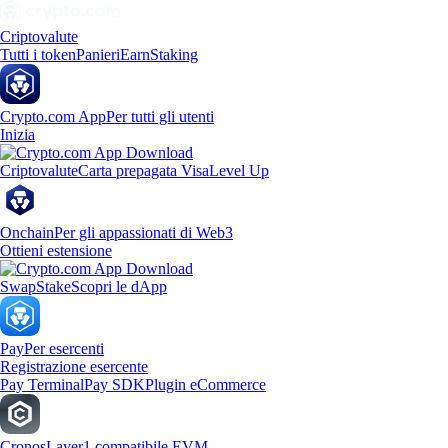
Criptovalute
Tutti i token
Panieri
Earn
Staking
Crypto.com App
Per tutti gli utenti
Inizia
Criptovalute
Carta prepagata Visa
Level Up
Onchain
Per gli appassionati di Web3
Ottieni estensione
Swap
Stake
Scopri le dApp
Pay
Per esercenti
Registrazione esercente
Pay Terminal
Pay SDK
Plugin eCommerce
Cronos
Layer1 compatibile EVM