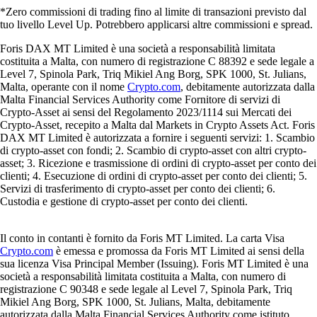
*Zero commissioni di trading fino al limite di transazioni previsto dal
tuo livello Level Up. Potrebbero applicarsi altre commissioni e spread.
Foris DAX MT Limited è una società a responsabilità limitata
costituita a Malta, con numero di registrazione C 88392 e sede legale a
Level 7, Spinola Park, Triq Mikiel Ang Borg, SPK 1000, St. Julians,
Malta, operante con il nome
Crypto.com
, debitamente autorizzata dalla
Malta Financial Services Authority come Fornitore di servizi di
Crypto-Asset ai sensi del Regolamento 2023/1114 sui Mercati dei
Crypto-Asset, recepito a Malta dal Markets in Crypto Assets Act. Foris
DAX MT Limited è autorizzata a fornire i seguenti servizi: 1. Scambio
di crypto-asset con fondi; 2. Scambio di crypto-asset con altri crypto-
asset; 3. Ricezione e trasmissione di ordini di crypto-asset per conto dei
clienti; 4. Esecuzione di ordini di crypto-asset per conto dei clienti; 5.
Servizi di trasferimento di crypto-asset per conto dei clienti; 6.
Custodia e gestione di crypto-asset per conto dei clienti.
Il conto in contanti è fornito da Foris MT Limited. La carta Visa
Crypto.com
è emessa e promossa da Foris MT Limited ai sensi della
sua licenza Visa Principal Member (Issuing). Foris MT Limited è una
società a responsabilità limitata costituita a Malta, con numero di
registrazione C 90348 e sede legale al Level 7, Spinola Park, Triq
Mikiel Ang Borg, SPK 1000, St. Julians, Malta, debitamente
autorizzata dalla Malta Financial Services Authority come istituto