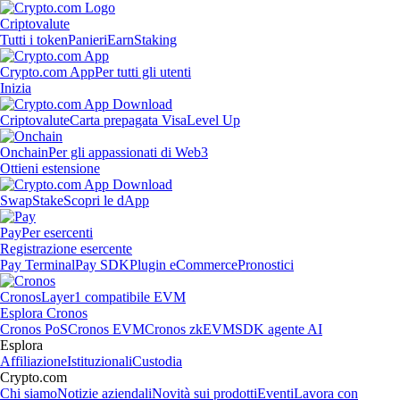
Criptovalute
Tutti i token
Panieri
Earn
Staking
Crypto.com App
Per tutti gli utenti
Inizia
Criptovalute
Carta prepagata Visa
Level Up
Onchain
Per gli appassionati di Web3
Ottieni estensione
Swap
Stake
Scopri le dApp
Pay
Per esercenti
Registrazione esercente
Pay Terminal
Pay SDK
Plugin eCommerce
Pronostici
Cronos
Layer1 compatibile EVM
Esplora Cronos
Cronos PoS
Cronos EVM
Cronos zkEVM
SDK agente AI
Esplora
Affiliazione
Istituzionali
Custodia
Crypto.com
Chi siamo
Notizie aziendali
Novità sui prodotti
Eventi
Lavora con