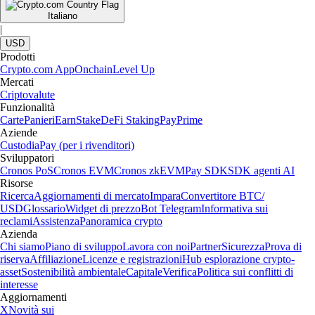
Italiano
|
USD
Prodotti
Crypto.com App
Onchain
Level Up
Mercati
Criptovalute
Funzionalità
Carte
Panieri
Earn
Stake
DeFi Staking
Pay
Prime
Aziende
Custodia
Pay (per i rivenditori)
Sviluppatori
Cronos PoS
Cronos EVM
Cronos zkEVM
Pay SDK
SDK agenti AI
Risorse
Ricerca
Aggiornamenti di mercato
Impara
Convertitore BTC/
USD
Glossario
Widget di prezzo
Bot Telegram
Informativa sui
reclami
Assistenza
Panoramica crypto
Azienda
Chi siamo
Piano di sviluppo
Lavora con noi
Partner
Sicurezza
Prova di
riserva
Affiliazione
Licenze e registrazioni
Hub esplorazione crypto-
asset
Sostenibilità ambientale
Capitale
Verifica
Politica sui conflitti di
interesse
Aggiornamenti
X
Novità sui