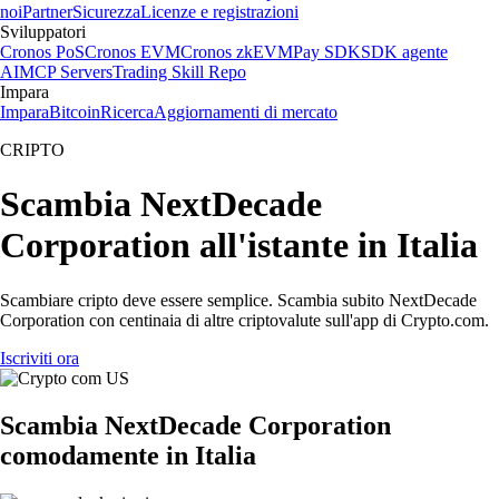
noi
Partner
Sicurezza
Licenze e registrazioni
Sviluppatori
Cronos PoS
Cronos EVM
Cronos zkEVM
Pay SDK
SDK agente
AI
MCP Servers
Trading Skill Repo
Impara
Impara
Bitcoin
Ricerca
Aggiornamenti di mercato
CRIPTO
Scambia NextDecade
Corporation all'istante in Italia
Scambiare cripto deve essere semplice. Scambia subito NextDecade
Corporation con centinaia di altre criptovalute sull'app di Crypto.com.
Iscriviti ora
Scambia NextDecade Corporation
comodamente in Italia