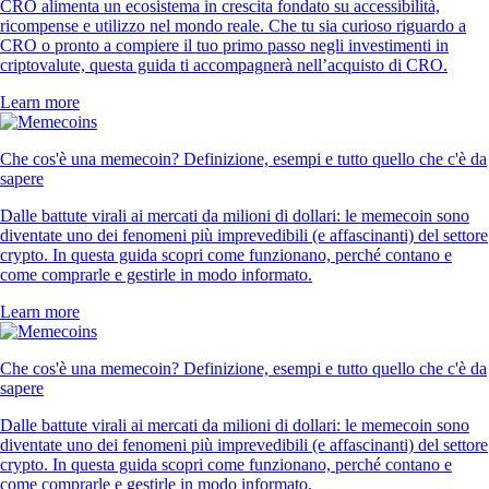
CRO alimenta un ecosistema in crescita fondato su accessibilità,
ricompense e utilizzo nel mondo reale. Che tu sia curioso riguardo a
CRO o pronto a compiere il tuo primo passo negli investimenti in
criptovalute, questa guida ti accompagnerà nell’acquisto di CRO.
Learn more
Che cos'è una memecoin? Definizione, esempi e tutto quello che c'è da
sapere
Dalle battute virali ai mercati da milioni di dollari: le memecoin sono
diventate uno dei fenomeni più imprevedibili (e affascinanti) del settore
crypto. In questa guida scopri come funzionano, perché contano e
come comprarle e gestirle in modo informato.
Learn more
Che cos'è una memecoin? Definizione, esempi e tutto quello che c'è da
sapere
Dalle battute virali ai mercati da milioni di dollari: le memecoin sono
diventate uno dei fenomeni più imprevedibili (e affascinanti) del settore
crypto. In questa guida scopri come funzionano, perché contano e
come comprarle e gestirle in modo informato.