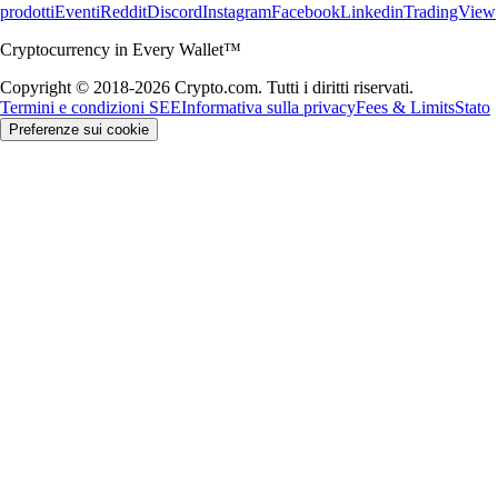
prodotti
Eventi
Reddit
Discord
Instagram
Facebook
Linkedin
TradingView
Cryptocurrency in Every Wallet™
Copyright © 2018-2026 Crypto.com. Tutti i diritti riservati.
Termini e condizioni SEE
Informativa sulla privacy
Fees & Limits
Stato
Preferenze sui cookie