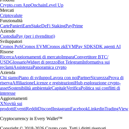
Crypto.com App
Onchain
Level Up
Mercati
Criptovalute
Funzionalità
Carte
Panieri
Earn
Stake
DeFi Staking
Pay
Prime
Aziende
Custodia
Pay (per i rivenditori)
Sviluppatori
Cronos PoS
Cronos EVM
Cronos zkEVM
Pay SDK
SDK agenti AI
Risorse
Ricerca
Aggiornamenti di mercato
Impara
Convertitore BTC/
USD
Glossario
Widget di prezzo
Bot Telegram
Informativa sui
reclami
Assistenza
Panoramica crypto
Azienda
Chi siamo
Piano di sviluppo
Lavora con noi
Partner
Sicurezza
Prova di
riserva
Affiliazione
Licenze e registrazioni
Hub esplorazione crypto-
asset
Sostenibilità ambientale
Capitale
Verifica
Politica sui conflitti di
interesse
Aggiornamenti
X
Novità sui
prodotti
Eventi
Reddit
Discord
Instagram
Facebook
Linkedin
TradingView
Cryptocurrency in Every Wallet™
Copyright © 2018-2026 Crypto.com. Tutti i diritti riservati.