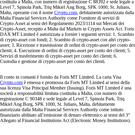
costituita a Malta, con numero di registrazione C 88392 e sede legale a
Level 7, Spinola Park, Triq Mikiel Ang Borg, SPK 1000, St. Julians,
Malta, operante con il nome
Crypto.com
, debitamente autorizzata dalla
Malta Financial Services Authority come Fornitore di servizi di
Crypto-Asset ai sensi del Regolamento 2023/1114 sui Mercati dei
Crypto-Asset, recepito a Malta dal Markets in Crypto Assets Act. Foris
DAX MT Limited è autorizzata a fornire i seguenti servizi: 1. Scambio
di crypto-asset con fondi; 2. Scambio di crypto-asset con altri crypto-
asset; 3. Ricezione e trasmissione di ordini di crypto-asset per conto dei
clienti; 4. Esecuzione di ordini di crypto-asset per conto dei clienti; 5.
Servizi di trasferimento di crypto-asset per conto dei clienti; 6.
Custodia e gestione di crypto-asset per conto dei clienti.
Il conto in contanti è fornito da Foris MT Limited. La carta Visa
Crypto.com
è emessa e promossa da Foris MT Limited ai sensi della
sua licenza Visa Principal Member (Issuing). Foris MT Limited è una
società a responsabilità limitata costituita a Malta, con numero di
registrazione C 90348 e sede legale al Level 7, Spinola Park, Triq
Mikiel Ang Borg, SPK 1000, St. Julians, Malta, debitamente
autorizzata dalla Malta Financial Services Authority come istituto
finanziario abilitato all’emissione di denaro elettronico ai sensi del 3°
Allegato al Financial Institutions Act (Electronic Money Institutions).