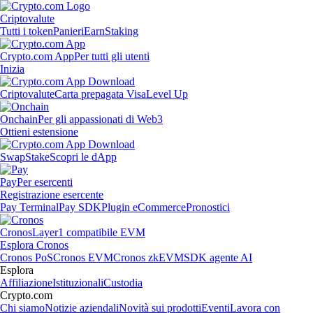
Criptovalute
Tutti i token
Panieri
Earn
Staking
Crypto.com App
Per tutti gli utenti
Inizia
Criptovalute
Carta prepagata Visa
Level Up
Onchain
Per gli appassionati di Web3
Ottieni estensione
Swap
Stake
Scopri le dApp
Pay
Per esercenti
Registrazione esercente
Pay Terminal
Pay SDK
Plugin eCommerce
Pronostici
Cronos
Layer1 compatibile EVM
Esplora Cronos
Cronos PoS
Cronos EVM
Cronos zkEVM
SDK agente AI
Esplora
Affiliazione
Istituzionali
Custodia
Crypto.com
Chi siamo
Notizie aziendali
Novità sui prodotti
Eventi
Lavora con