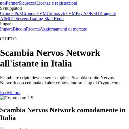
noi
Partner
Sicurezza
Licenze e registrazioni
Sviluppatori
Cronos PoS
Cronos EVM
Cronos zkEVM
Pay SDK
SDK agente
AI
MCP Servers
Trading Skill Repo
Impara
Impara
Bitcoin
Ricerca
Aggiornamenti di mercato
CRIPTO
Scambia Nervos Network
all'istante in Italia
Scambiare cripto deve essere semplice. Scambia subito Nervos
Network con centinaia di altre criptovalute sull'app di Crypto.com.
Iscriviti ora
Scambia Nervos Network comodamente in
Italia