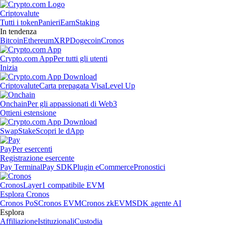
Criptovalute
Tutti i token
Panieri
Earn
Staking
In tendenza
Bitcoin
Ethereum
XRP
Dogecoin
Cronos
Crypto.com App
Per tutti gli utenti
Inizia
Criptovalute
Carta prepagata Visa
Level Up
Onchain
Per gli appassionati di Web3
Ottieni estensione
Swap
Stake
Scopri le dApp
Pay
Per esercenti
Registrazione esercente
Pay Terminal
Pay SDK
Plugin eCommerce
Pronostici
Cronos
Layer1 compatibile EVM
Esplora Cronos
Cronos PoS
Cronos EVM
Cronos zkEVM
SDK agente AI
Esplora
Affiliazione
Istituzionali
Custodia