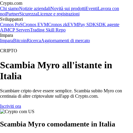
Crypto.com
Chi siamo
Notizie aziendali
Novità sui prodotti
Eventi
Lavora con
noi
Partner
Sicurezza
Licenze e registrazioni
Sviluppatori
Cronos PoS
Cronos EVM
Cronos zkEVM
Pay SDK
SDK agente
AI
MCP Servers
Trading Skill Repo
Impara
Impara
Bitcoin
Ricerca
Aggiornamenti di mercato
CRIPTO
Scambia Myro all'istante in
Italia
Scambiare cripto deve essere semplice. Scambia subito Myro con
centinaia di altre criptovalute sull'app di Crypto.com.
Iscriviti ora
Scambia Myro comodamente in Italia