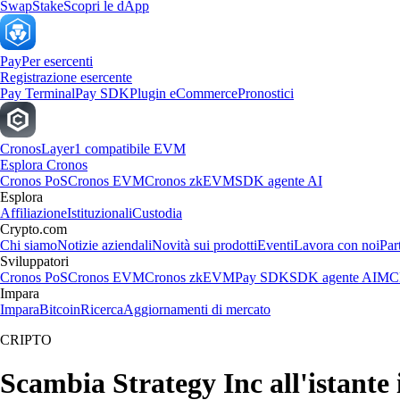
Swap
Stake
Scopri le dApp
Pay
Per esercenti
Registrazione esercente
Pay Terminal
Pay SDK
Plugin eCommerce
Pronostici
Cronos
Layer1 compatibile EVM
Esplora Cronos
Cronos PoS
Cronos EVM
Cronos zkEVM
SDK agente AI
Esplora
Affiliazione
Istituzionali
Custodia
Crypto.com
Chi siamo
Notizie aziendali
Novità sui prodotti
Eventi
Lavora con noi
Par
Sviluppatori
Cronos PoS
Cronos EVM
Cronos zkEVM
Pay SDK
SDK agente AI
MCP
Impara
Impara
Bitcoin
Ricerca
Aggiornamenti di mercato
CRIPTO
Scambia Strategy Inc all'istante i