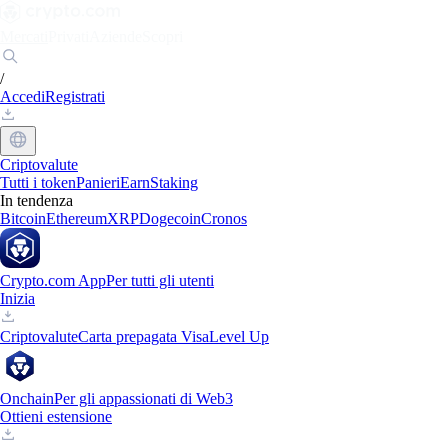
Mercati
Privati
Aziende
Scopri
/
Accedi
Registrati
Criptovalute
Tutti i token
Panieri
Earn
Staking
In tendenza
Bitcoin
Ethereum
XRP
Dogecoin
Cronos
Crypto.com App
Per tutti gli utenti
Inizia
Criptovalute
Carta prepagata Visa
Level Up
Onchain
Per gli appassionati di Web3
Ottieni estensione