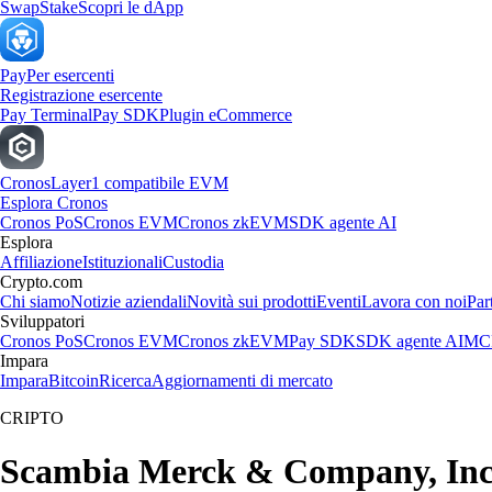
Swap
Stake
Scopri le dApp
Pay
Per esercenti
Registrazione esercente
Pay Terminal
Pay SDK
Plugin eCommerce
Cronos
Layer1 compatibile EVM
Esplora Cronos
Cronos PoS
Cronos EVM
Cronos zkEVM
SDK agente AI
Esplora
Affiliazione
Istituzionali
Custodia
Crypto.com
Chi siamo
Notizie aziendali
Novità sui prodotti
Eventi
Lavora con noi
Par
Sviluppatori
Cronos PoS
Cronos EVM
Cronos zkEVM
Pay SDK
SDK agente AI
MCP
Impara
Impara
Bitcoin
Ricerca
Aggiornamenti di mercato
CRIPTO
Scambia Merck & Company, Inc. a