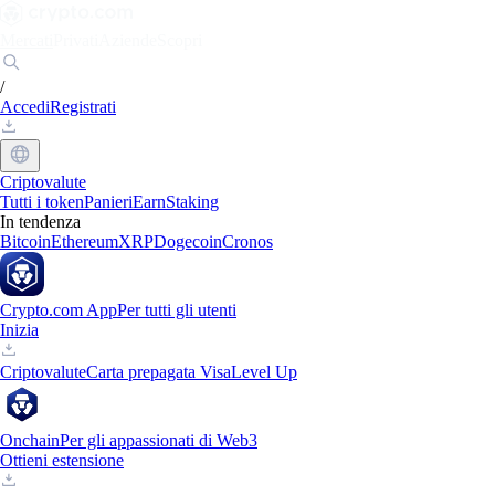
Mercati
Privati
Aziende
Scopri
/
Accedi
Registrati
Criptovalute
Tutti i token
Panieri
Earn
Staking
In tendenza
Bitcoin
Ethereum
XRP
Dogecoin
Cronos
Crypto.com App
Per tutti gli utenti
Inizia
Criptovalute
Carta prepagata Visa
Level Up
Onchain
Per gli appassionati di Web3
Ottieni estensione