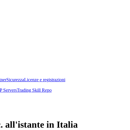
tner
Sicurezza
Licenze e registrazioni
 Servers
Trading Skill Repo
ll'istante in Italia