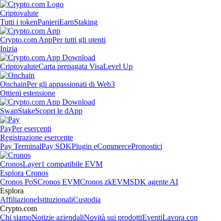
Criptovalute
Tutti i token
Panieri
Earn
Staking
Crypto.com App
Per tutti gli utenti
Inizia
Criptovalute
Carta prepagata Visa
Level Up
Onchain
Per gli appassionati di Web3
Ottieni estensione
Swap
Stake
Scopri le dApp
Pay
Per esercenti
Registrazione esercente
Pay Terminal
Pay SDK
Plugin eCommerce
Pronostici
Cronos
Layer1 compatibile EVM
Esplora Cronos
Cronos PoS
Cronos EVM
Cronos zkEVM
SDK agente AI
Esplora
Affiliazione
Istituzionali
Custodia
Crypto.com
Chi siamo
Notizie aziendali
Novità sui prodotti
Eventi
Lavora con