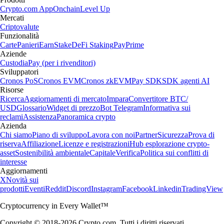
Crypto.com App
Onchain
Level Up
Mercati
Criptovalute
Funzionalità
Carte
Panieri
Earn
Stake
DeFi Staking
Pay
Prime
Aziende
Custodia
Pay (per i rivenditori)
Sviluppatori
Cronos PoS
Cronos EVM
Cronos zkEVM
Pay SDK
SDK agenti AI
Risorse
Ricerca
Aggiornamenti di mercato
Impara
Convertitore BTC/
USD
Glossario
Widget di prezzo
Bot Telegram
Informativa sui
reclami
Assistenza
Panoramica crypto
Azienda
Chi siamo
Piano di sviluppo
Lavora con noi
Partner
Sicurezza
Prova di
riserva
Affiliazione
Licenze e registrazioni
Hub esplorazione crypto-
asset
Sostenibilità ambientale
Capitale
Verifica
Politica sui conflitti di
interesse
Aggiornamenti
X
Novità sui
prodotti
Eventi
Reddit
Discord
Instagram
Facebook
Linkedin
TradingView
Cryptocurrency in Every Wallet™
Copyright © 2018-2026 Crypto.com. Tutti i diritti riservati.