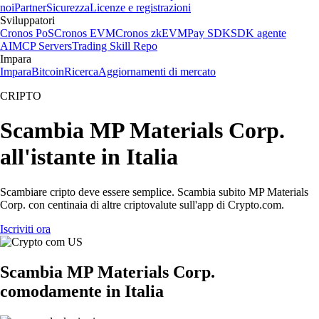
noi
Partner
Sicurezza
Licenze e registrazioni
Sviluppatori
Cronos PoS
Cronos EVM
Cronos zkEVM
Pay SDK
SDK agente
AI
MCP Servers
Trading Skill Repo
Impara
Impara
Bitcoin
Ricerca
Aggiornamenti di mercato
CRIPTO
Scambia MP Materials Corp.
all'istante in Italia
Scambiare cripto deve essere semplice. Scambia subito MP Materials
Corp. con centinaia di altre criptovalute sull'app di Crypto.com.
Iscriviti ora
Scambia MP Materials Corp.
comodamente in Italia