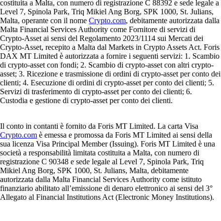
costituita a Malta, con numero di registrazione C 88392 e sede legale a
Level 7, Spinola Park, Triq Mikiel Ang Borg, SPK 1000, St. Julians,
Malta, operante con il nome
Crypto.com
, debitamente autorizzata dalla
Malta Financial Services Authority come Fornitore di servizi di
Crypto-Asset ai sensi del Regolamento 2023/1114 sui Mercati dei
Crypto-Asset, recepito a Malta dal Markets in Crypto Assets Act. Foris
DAX MT Limited è autorizzata a fornire i seguenti servizi: 1. Scambio
di crypto-asset con fondi; 2. Scambio di crypto-asset con altri crypto-
asset; 3. Ricezione e trasmissione di ordini di crypto-asset per conto dei
clienti; 4. Esecuzione di ordini di crypto-asset per conto dei clienti; 5.
Servizi di trasferimento di crypto-asset per conto dei clienti; 6.
Custodia e gestione di crypto-asset per conto dei clienti.
Il conto in contanti è fornito da Foris MT Limited. La carta Visa
Crypto.com
è emessa e promossa da Foris MT Limited ai sensi della
sua licenza Visa Principal Member (Issuing). Foris MT Limited è una
società a responsabilità limitata costituita a Malta, con numero di
registrazione C 90348 e sede legale al Level 7, Spinola Park, Triq
Mikiel Ang Borg, SPK 1000, St. Julians, Malta, debitamente
autorizzata dalla Malta Financial Services Authority come istituto
finanziario abilitato all’emissione di denaro elettronico ai sensi del 3°
Allegato al Financial Institutions Act (Electronic Money Institutions).