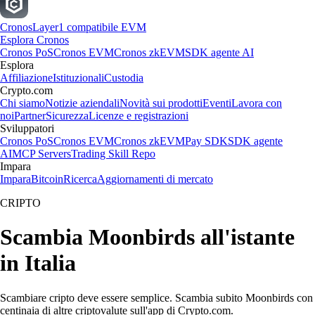
Cronos
Layer1 compatibile EVM
Esplora Cronos
Cronos PoS
Cronos EVM
Cronos zkEVM
SDK agente AI
Esplora
Affiliazione
Istituzionali
Custodia
Crypto.com
Chi siamo
Notizie aziendali
Novità sui prodotti
Eventi
Lavora con
noi
Partner
Sicurezza
Licenze e registrazioni
Sviluppatori
Cronos PoS
Cronos EVM
Cronos zkEVM
Pay SDK
SDK agente
AI
MCP Servers
Trading Skill Repo
Impara
Impara
Bitcoin
Ricerca
Aggiornamenti di mercato
CRIPTO
Scambia Moonbirds all'istante
in Italia
Scambiare cripto deve essere semplice. Scambia subito Moonbirds con
centinaia di altre criptovalute sull'app di Crypto.com.