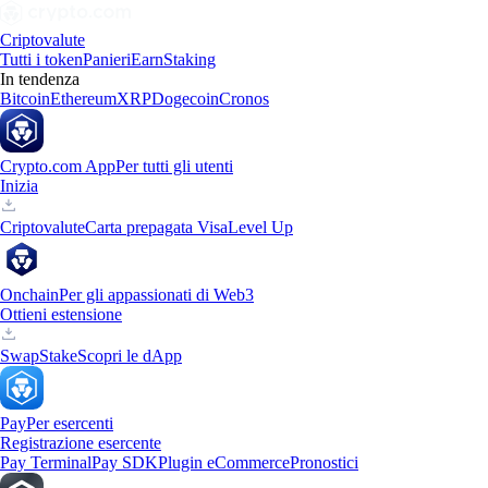
Criptovalute
Tutti i token
Panieri
Earn
Staking
In tendenza
Bitcoin
Ethereum
XRP
Dogecoin
Cronos
Crypto.com App
Per tutti gli utenti
Inizia
Criptovalute
Carta prepagata Visa
Level Up
Onchain
Per gli appassionati di Web3
Ottieni estensione
Swap
Stake
Scopri le dApp
Pay
Per esercenti
Registrazione esercente
Pay Terminal
Pay SDK
Plugin eCommerce
Pronostici