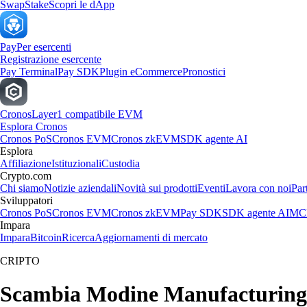
Swap
Stake
Scopri le dApp
Pay
Per esercenti
Registrazione esercente
Pay Terminal
Pay SDK
Plugin eCommerce
Pronostici
Cronos
Layer1 compatibile EVM
Esplora Cronos
Cronos PoS
Cronos EVM
Cronos zkEVM
SDK agente AI
Esplora
Affiliazione
Istituzionali
Custodia
Crypto.com
Chi siamo
Notizie aziendali
Novità sui prodotti
Eventi
Lavora con noi
Par
Sviluppatori
Cronos PoS
Cronos EVM
Cronos zkEVM
Pay SDK
SDK agente AI
MCP
Impara
Impara
Bitcoin
Ricerca
Aggiornamenti di mercato
CRIPTO
Scambia Modine Manufacturing C