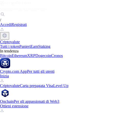
Mercati
Privati
Aziende
Scopri
/
Accedi
Registrati
Criptovalute
Tutti i token
Panieri
Earn
Staking
In tendenza
Bitcoin
Ethereum
XRP
Dogecoin
Cronos
Crypto.com App
Per tutti gli utenti
Inizia
Criptovalute
Carta prepagata Visa
Level Up
Onchain
Per gli appassionati di Web3
Ottieni estensione