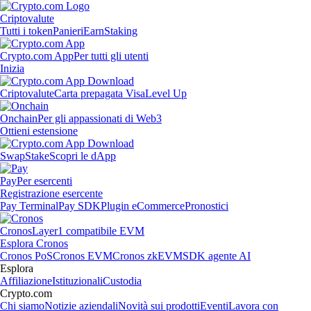
Criptovalute
Tutti i token
Panieri
Earn
Staking
Crypto.com App
Per tutti gli utenti
Inizia
Criptovalute
Carta prepagata Visa
Level Up
Onchain
Per gli appassionati di Web3
Ottieni estensione
Swap
Stake
Scopri le dApp
Pay
Per esercenti
Registrazione esercente
Pay Terminal
Pay SDK
Plugin eCommerce
Pronostici
Cronos
Layer1 compatibile EVM
Esplora Cronos
Cronos PoS
Cronos EVM
Cronos zkEVM
SDK agente AI
Esplora
Affiliazione
Istituzionali
Custodia
Crypto.com
Chi siamo
Notizie aziendali
Novità sui prodotti
Eventi
Lavora con