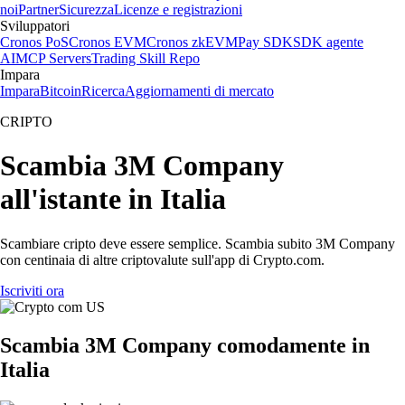
noi
Partner
Sicurezza
Licenze e registrazioni
Sviluppatori
Cronos PoS
Cronos EVM
Cronos zkEVM
Pay SDK
SDK agente
AI
MCP Servers
Trading Skill Repo
Impara
Impara
Bitcoin
Ricerca
Aggiornamenti di mercato
CRIPTO
Scambia 3M Company
all'istante in Italia
Scambiare cripto deve essere semplice. Scambia subito 3M Company
con centinaia di altre criptovalute sull'app di Crypto.com.
Iscriviti ora
Scambia 3M Company comodamente in
Italia