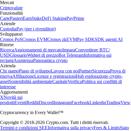
Mercati
Criptovalute
Funzionalità
Carte
Panieri
Earn
Stake
DeFi Staking
Pay
Prime
Aziende
Custodia
Pay (per i rivenditori)
Sviluppatori
Cronos PoS
Cronos EVM
Cronos zkEVM
Pay SDK
SDK agenti AI
Risorse
Ricerca
Aggiornamenti di mercato
Impara
Convertitore BTC/
USD
Glossario
Widget di prezzo
Bot Telegram
Informativa sui
reclami
Assistenza
Panoramica crypto
Azienda
Chi siamo
Piano di sviluppo
Lavora con noi
Partner
Sicurezza
Prova di
riserva
Affiliazione
Licenze e registrazioni
Hub esplorazione crypto-
asset
Sostenibilità ambientale
Capitale
Verifica
Politica sui conflitti di
interesse
Aggiornamenti
X
Novità sui
prodotti
Eventi
Reddit
Discord
Instagram
Facebook
Linkedin
TradingView
Cryptocurrency in Every Wallet™
Copyright © 2018-2026 Crypto.com. Tutti i diritti riservati.
Termini e condizioni SEE
Informativa sulla privacy
Fees & Limits
Stato