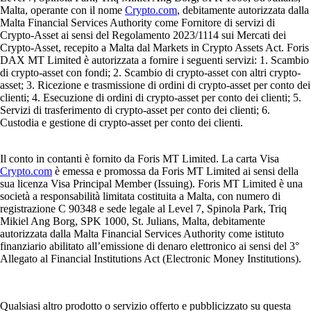
Malta, operante con il nome
Crypto.com
, debitamente autorizzata dalla
Malta Financial Services Authority come Fornitore di servizi di
Crypto-Asset ai sensi del Regolamento 2023/1114 sui Mercati dei
Crypto-Asset, recepito a Malta dal Markets in Crypto Assets Act. Foris
DAX MT Limited è autorizzata a fornire i seguenti servizi: 1. Scambio
di crypto-asset con fondi; 2. Scambio di crypto-asset con altri crypto-
asset; 3. Ricezione e trasmissione di ordini di crypto-asset per conto dei
clienti; 4. Esecuzione di ordini di crypto-asset per conto dei clienti; 5.
Servizi di trasferimento di crypto-asset per conto dei clienti; 6.
Custodia e gestione di crypto-asset per conto dei clienti.
Il conto in contanti è fornito da Foris MT Limited. La carta Visa
Crypto.com
è emessa e promossa da Foris MT Limited ai sensi della
sua licenza Visa Principal Member (Issuing). Foris MT Limited è una
società a responsabilità limitata costituita a Malta, con numero di
registrazione C 90348 e sede legale al Level 7, Spinola Park, Triq
Mikiel Ang Borg, SPK 1000, St. Julians, Malta, debitamente
autorizzata dalla Malta Financial Services Authority come istituto
finanziario abilitato all’emissione di denaro elettronico ai sensi del 3°
Allegato al Financial Institutions Act (Electronic Money Institutions).
Qualsiasi altro prodotto o servizio offerto e pubblicizzato su questa