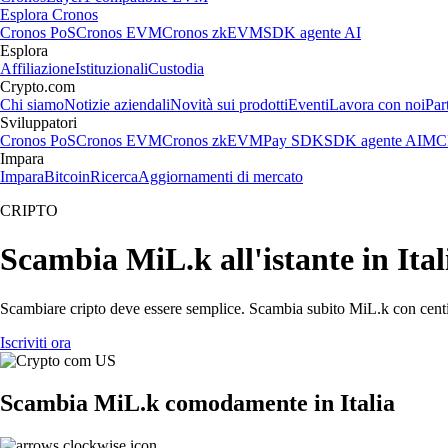
Esplora Cronos
Cronos PoS
Cronos EVM
Cronos zkEVM
SDK agente AI
Esplora
Affiliazione
Istituzionali
Custodia
Crypto.com
Chi siamo
Notizie aziendali
Novità sui prodotti
Eventi
Lavora con noi
Par
Sviluppatori
Cronos PoS
Cronos EVM
Cronos zkEVM
Pay SDK
SDK agente AI
MCP
Impara
Impara
Bitcoin
Ricerca
Aggiornamenti di mercato
CRIPTO
Scambia MiL.k all'istante in Ital
Scambiare cripto deve essere semplice. Scambia subito MiL.k con centin
Iscriviti ora
Scambia MiL.k comodamente in Italia