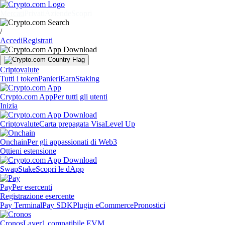
Mercati
Privati
Aziende
Scopri
/
Accedi
Registrati
Criptovalute
Tutti i token
Panieri
Earn
Staking
Crypto.com App
Per tutti gli utenti
Inizia
Criptovalute
Carta prepagata Visa
Level Up
Onchain
Per gli appassionati di Web3
Ottieni estensione
Swap
Stake
Scopri le dApp
Pay
Per esercenti
Registrazione esercente
Pay Terminal
Pay SDK
Plugin eCommerce
Pronostici
Cronos
Layer1 compatibile EVM