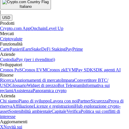
Italiano
|
USD
Prodotti
Crypto.com App
Onchain
Level Up
Mercati
Criptovalute
Funzionalità
Carte
Panieri
Earn
Stake
DeFi Staking
Pay
Prime
Aziende
Custodia
Pay (per i rivenditori)
Sviluppatori
Cronos PoS
Cronos EVM
Cronos zkEVM
Pay SDK
SDK agenti AI
Risorse
Ricerca
Aggiornamenti di mercato
Impara
Convertitore BTC/
USD
Glossario
Widget di prezzo
Bot Telegram
Informativa sui
reclami
Assistenza
Panoramica crypto
Azienda
Chi siamo
Piano di sviluppo
Lavora con noi
Partner
Sicurezza
Prova di
riserva
Affiliazione
Licenze e registrazioni
Hub esplorazione crypto-
asset
Sostenibilità ambientale
Capitale
Verifica
Politica sui conflitti di
interesse
Aggiornamenti
X
Novità sui