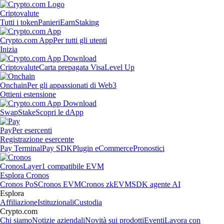
Criptovalute
Tutti i token
Panieri
Earn
Staking
Crypto.com App
Per tutti gli utenti
Inizia
Criptovalute
Carta prepagata Visa
Level Up
Onchain
Per gli appassionati di Web3
Ottieni estensione
Swap
Stake
Scopri le dApp
Pay
Per esercenti
Registrazione esercente
Pay Terminal
Pay SDK
Plugin eCommerce
Pronostici
Cronos
Layer1 compatibile EVM
Esplora Cronos
Cronos PoS
Cronos EVM
Cronos zkEVM
SDK agente AI
Esplora
Affiliazione
Istituzionali
Custodia
Crypto.com
Chi siamo
Notizie aziendali
Novità sui prodotti
Eventi
Lavora con