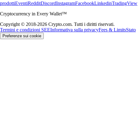
prodotti
Eventi
Reddit
Discord
Instagram
Facebook
Linkedin
TradingView
Cryptocurrency in Every Wallet™
Copyright © 2018-2026 Crypto.com. Tutti i diritti riservati.
Termini e condizioni SEE
Informativa sulla privacy
Fees & Limits
Stato
Preferenze sui cookie