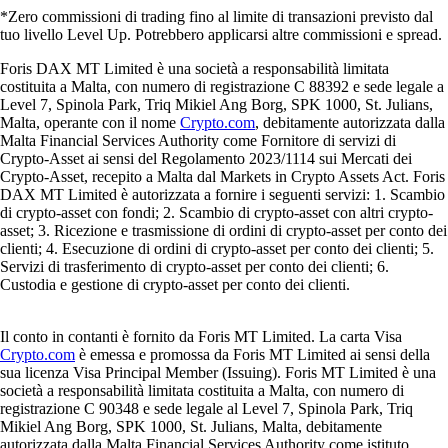
*Zero commissioni di trading fino al limite di transazioni previsto dal
tuo livello Level Up. Potrebbero applicarsi altre commissioni e spread.
Foris DAX MT Limited è una società a responsabilità limitata
costituita a Malta, con numero di registrazione C 88392 e sede legale a
Level 7, Spinola Park, Triq Mikiel Ang Borg, SPK 1000, St. Julians,
Malta, operante con il nome
Crypto.com
, debitamente autorizzata dalla
Malta Financial Services Authority come Fornitore di servizi di
Crypto-Asset ai sensi del Regolamento 2023/1114 sui Mercati dei
Crypto-Asset, recepito a Malta dal Markets in Crypto Assets Act. Foris
DAX MT Limited è autorizzata a fornire i seguenti servizi: 1. Scambio
di crypto-asset con fondi; 2. Scambio di crypto-asset con altri crypto-
asset; 3. Ricezione e trasmissione di ordini di crypto-asset per conto dei
clienti; 4. Esecuzione di ordini di crypto-asset per conto dei clienti; 5.
Servizi di trasferimento di crypto-asset per conto dei clienti; 6.
Custodia e gestione di crypto-asset per conto dei clienti.
Il conto in contanti è fornito da Foris MT Limited. La carta Visa
Crypto.com
è emessa e promossa da Foris MT Limited ai sensi della
sua licenza Visa Principal Member (Issuing). Foris MT Limited è una
società a responsabilità limitata costituita a Malta, con numero di
registrazione C 90348 e sede legale al Level 7, Spinola Park, Triq
Mikiel Ang Borg, SPK 1000, St. Julians, Malta, debitamente
autorizzata dalla Malta Financial Services Authority come istituto