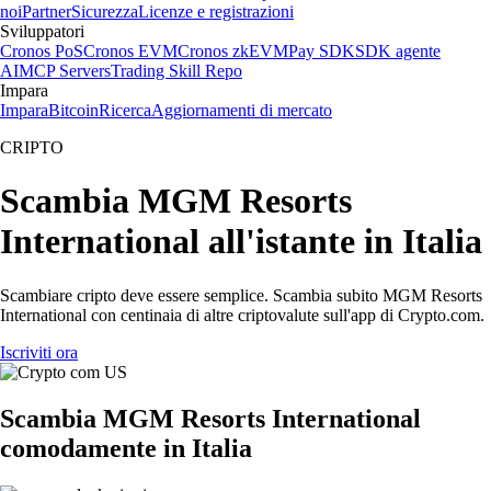
noi
Partner
Sicurezza
Licenze e registrazioni
Sviluppatori
Cronos PoS
Cronos EVM
Cronos zkEVM
Pay SDK
SDK agente
AI
MCP Servers
Trading Skill Repo
Impara
Impara
Bitcoin
Ricerca
Aggiornamenti di mercato
CRIPTO
Scambia MGM Resorts
International all'istante in Italia
Scambiare cripto deve essere semplice. Scambia subito MGM Resorts
International con centinaia di altre criptovalute sull'app di Crypto.com.
Iscriviti ora
Scambia MGM Resorts International
comodamente in Italia