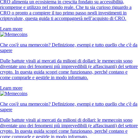
CRO alimenta un ecosistema in crescita fondato su accessibilità,
ricompense e utilizzo nel mondo reale. Che tu sia curioso riguardo a
CRO o pronto a compiere il tuo primo passo negli investimenti in
criptovalute, questa guida ti accompagnerà nell’acquisto di CRO.
Learn more
Che cos'è una memecoin? Definizione, esempi e tutto quello che c'è da
sapere
Dalle battute virali ai mercati da milioni di dollari: le memecoin sono
diventate uno dei fenomeni più imprevedibili (e affascinanti) del settore
crypto. In questa guida scopri come funzionano, perché contano e
come comprarle e gestirle in modo informato.
Learn more
Che cos'è una memecoin? Definizione, esempi e tutto quello che c'è da
sapere
Dalle battute virali ai mercati da milioni di dollari: le memecoin sono
diventate uno dei fenomeni più imprevedibili (e affascinanti) del settore
crypto. In questa guida scopri come funzionano, perché contano e
come comprarle e gestirle in modo informato.