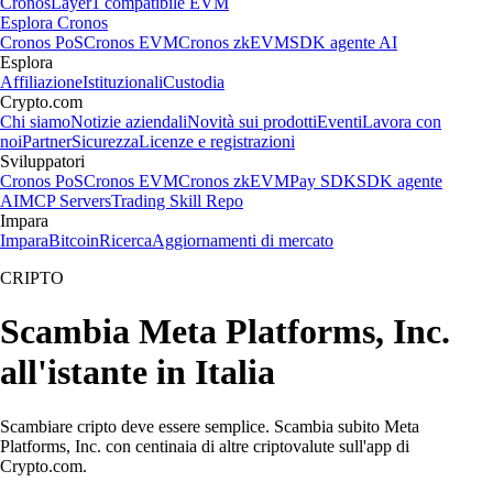
Cronos
Layer1 compatibile EVM
Esplora Cronos
Cronos PoS
Cronos EVM
Cronos zkEVM
SDK agente AI
Esplora
Affiliazione
Istituzionali
Custodia
Crypto.com
Chi siamo
Notizie aziendali
Novità sui prodotti
Eventi
Lavora con
noi
Partner
Sicurezza
Licenze e registrazioni
Sviluppatori
Cronos PoS
Cronos EVM
Cronos zkEVM
Pay SDK
SDK agente
AI
MCP Servers
Trading Skill Repo
Impara
Impara
Bitcoin
Ricerca
Aggiornamenti di mercato
CRIPTO
Scambia Meta Platforms, Inc.
all'istante in Italia
Scambiare cripto deve essere semplice. Scambia subito Meta
Platforms, Inc. con centinaia di altre criptovalute sull'app di
Crypto.com.