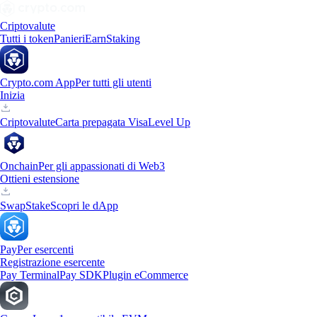
Criptovalute
Tutti i token
Panieri
Earn
Staking
Crypto.com App
Per tutti gli utenti
Inizia
Criptovalute
Carta prepagata Visa
Level Up
Onchain
Per gli appassionati di Web3
Ottieni estensione
Swap
Stake
Scopri le dApp
Pay
Per esercenti
Registrazione esercente
Pay Terminal
Pay SDK
Plugin eCommerce