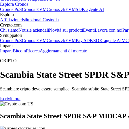
Esplora Cronos
Cronos PoS
Cronos EVM
Cronos zkEVM
SDK agente AI
Esplora
Affiliazione
Istituzionali
Custodia
Crypto.com
Chi siamo
Notizie aziendali
Novità sui prodotti
Eventi
Lavora con noi
Par
Sviluppatori
Cronos PoS
Cronos EVM
Cronos zkEVM
Pay SDK
SDK agente AI
MCP
Impara
Impara
Bitcoin
Ricerca
Aggiornamenti di mercato
CRIPTO
Scambia State Street SPDR S&P 
Scambiare cripto deve essere semplice. Scambia subito State Street S
Iscriviti ora
Scambia State Street SPDR S&P MIDCAP 4