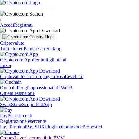
Mercati
Privati
Aziende
Scopri
/
Accedi
Registrati
Criptovalute
Tutti i token
Panieri
Earn
Staking
Crypto.com App
Per tutti gli utenti
Inizia
Criptovalute
Carta prepagata Visa
Level Up
Onchain
Per gli appassionati di Web3
Ottieni estensione
Swap
Stake
Scopri le dApp
Pay
Per esercenti
Registrazione esercente
Pay Terminal
Pay SDK
Plugin eCommerce
Pronostici
Cronos
Layer1 compatibile EVM