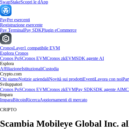
Swap
Stake
Scopri le dApp
Pay
Per esercenti
Registrazione esercente
Pay Terminal
Pay SDK
Plugin eCommerce
Cronos
Layer1 compatibile EVM
Esplora Cronos
Cronos PoS
Cronos EVM
Cronos zkEVM
SDK agente AI
Esplora
Affiliazione
Istituzionali
Custodia
Crypto.com
Chi siamo
Notizie aziendali
Novità sui prodotti
Eventi
Lavora con noi
Par
Sviluppatori
Cronos PoS
Cronos EVM
Cronos zkEVM
Pay SDK
SDK agente AI
MCP
Impara
Impara
Bitcoin
Ricerca
Aggiornamenti di mercato
CRIPTO
Scambia Mobileye Global Inc. all'