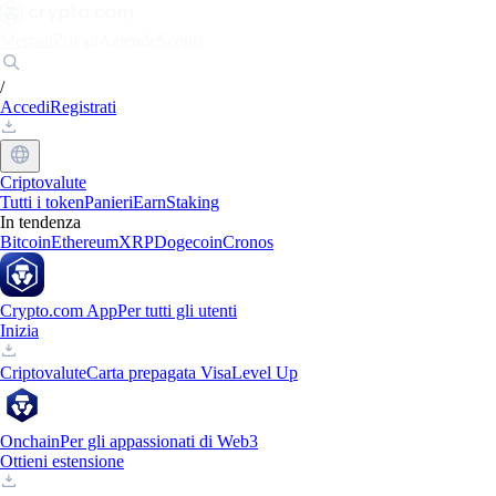
Mercati
Privati
Aziende
Scopri
/
Accedi
Registrati
Criptovalute
Tutti i token
Panieri
Earn
Staking
In tendenza
Bitcoin
Ethereum
XRP
Dogecoin
Cronos
Crypto.com App
Per tutti gli utenti
Inizia
Criptovalute
Carta prepagata Visa
Level Up
Onchain
Per gli appassionati di Web3
Ottieni estensione