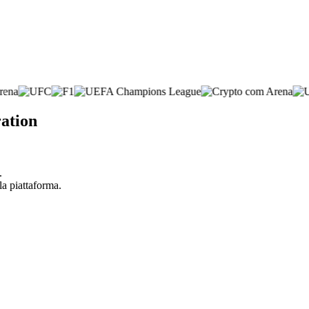
ation
.
la piattaforma.