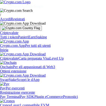
Mercati
Privati
Aziende
Scopri
/
Accedi
Registrati
Criptovalute
Tutti i token
Panieri
Earn
Staking
Crypto.com App
Per tutti gli utenti
Inizia
Criptovalute
Carta prepagata Visa
Level Up
Onchain
Per gli appassionati di Web3
Ottieni estensione
Swap
Stake
Scopri le dApp
Pay
Per esercenti
Registrazione esercente
Pay Terminal
Pay SDK
Plugin eCommerce
Pronostici
Cronos
Layer1 compatibile EVM