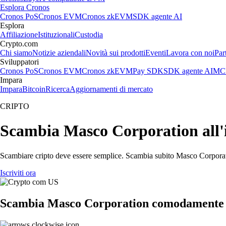
Esplora Cronos
Cronos PoS
Cronos EVM
Cronos zkEVM
SDK agente AI
Esplora
Affiliazione
Istituzionali
Custodia
Crypto.com
Chi siamo
Notizie aziendali
Novità sui prodotti
Eventi
Lavora con noi
Par
Sviluppatori
Cronos PoS
Cronos EVM
Cronos zkEVM
Pay SDK
SDK agente AI
MCP
Impara
Impara
Bitcoin
Ricerca
Aggiornamenti di mercato
CRIPTO
Scambia Masco Corporation all'is
Scambiare cripto deve essere semplice. Scambia subito Masco Corporatio
Iscriviti ora
Scambia Masco Corporation comodamente i