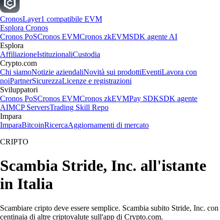
Cronos
Layer1 compatibile EVM
Esplora Cronos
Cronos PoS
Cronos EVM
Cronos zkEVM
SDK agente AI
Esplora
Affiliazione
Istituzionali
Custodia
Crypto.com
Chi siamo
Notizie aziendali
Novità sui prodotti
Eventi
Lavora con
noi
Partner
Sicurezza
Licenze e registrazioni
Sviluppatori
Cronos PoS
Cronos EVM
Cronos zkEVM
Pay SDK
SDK agente
AI
MCP Servers
Trading Skill Repo
Impara
Impara
Bitcoin
Ricerca
Aggiornamenti di mercato
CRIPTO
Scambia Stride, Inc. all'istante
in Italia
Scambiare cripto deve essere semplice. Scambia subito Stride, Inc. con
centinaia di altre criptovalute sull'app di Crypto.com.