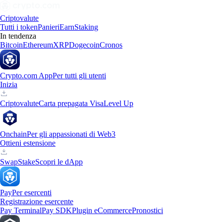
Criptovalute
Tutti i token
Panieri
Earn
Staking
In tendenza
Bitcoin
Ethereum
XRP
Dogecoin
Cronos
Crypto.com App
Per tutti gli utenti
Inizia
Criptovalute
Carta prepagata Visa
Level Up
Onchain
Per gli appassionati di Web3
Ottieni estensione
Swap
Stake
Scopri le dApp
Pay
Per esercenti
Registrazione esercente
Pay Terminal
Pay SDK
Plugin eCommerce
Pronostici