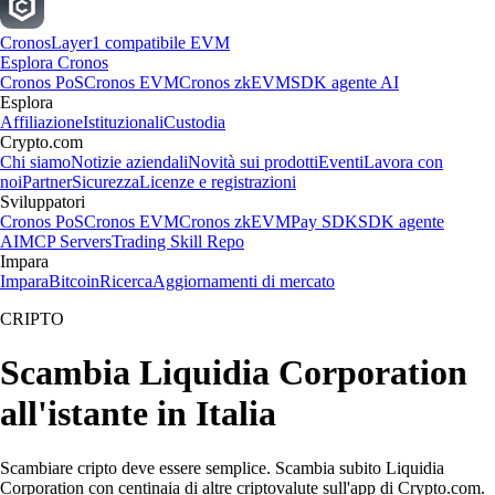
Cronos
Layer1 compatibile EVM
Esplora Cronos
Cronos PoS
Cronos EVM
Cronos zkEVM
SDK agente AI
Esplora
Affiliazione
Istituzionali
Custodia
Crypto.com
Chi siamo
Notizie aziendali
Novità sui prodotti
Eventi
Lavora con
noi
Partner
Sicurezza
Licenze e registrazioni
Sviluppatori
Cronos PoS
Cronos EVM
Cronos zkEVM
Pay SDK
SDK agente
AI
MCP Servers
Trading Skill Repo
Impara
Impara
Bitcoin
Ricerca
Aggiornamenti di mercato
CRIPTO
Scambia Liquidia Corporation
all'istante in Italia
Scambiare cripto deve essere semplice. Scambia subito Liquidia
Corporation con centinaia di altre criptovalute sull'app di Crypto.com.