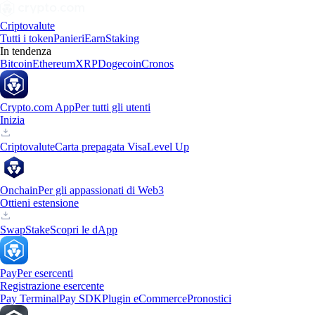
Criptovalute
Tutti i token
Panieri
Earn
Staking
In tendenza
Bitcoin
Ethereum
XRP
Dogecoin
Cronos
Crypto.com App
Per tutti gli utenti
Inizia
Criptovalute
Carta prepagata Visa
Level Up
Onchain
Per gli appassionati di Web3
Ottieni estensione
Swap
Stake
Scopri le dApp
Pay
Per esercenti
Registrazione esercente
Pay Terminal
Pay SDK
Plugin eCommerce
Pronostici